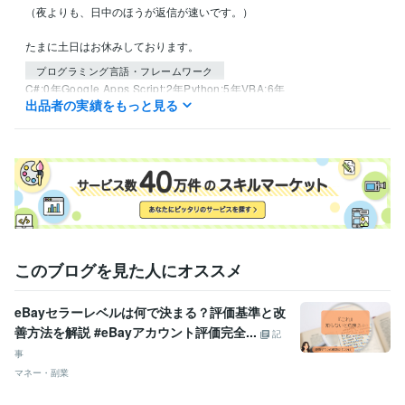
（夜よりも、日中のほうが返信が速いです。）

たまに土日はお休みしております。
プログラミング言語・フレームワーク
C#:0年
Google Apps Script:2年
Python:5年
VBA:6年
出品者の実績をもっと見る
得意分野
IT相談・システム開発
めんどくさい作業の自動化
スクレイピングを
使用した情報収集
ビジネス代行・事務代行
リサーチ全般
語学力
英語
日常会話レベル
このブログを見た人にオススメ
eBayセラーレベルは何で決まる？評価基準と改
善方法を解説 #eBayアカウント評価完全...
記
事
マネー・副業