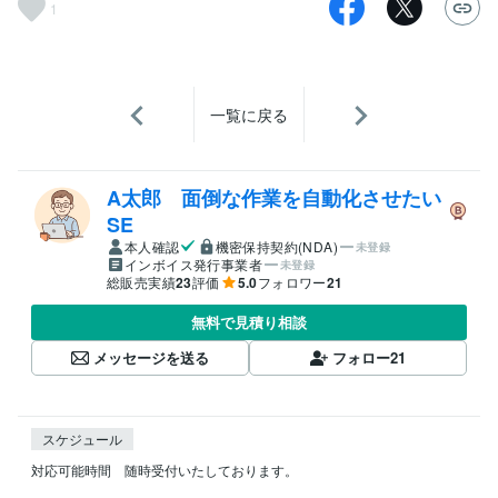
1
一覧に戻る
A太郎 面倒な作業を自動化させたい
SE
本人確認
機密保持契約(NDA)
未登録
インボイス発行事業者
未登録
総販売実績
23
評価
5.0
フォロワー
21
無料で見積り相談
メッセージを送る
フォロー
21
スケジュール
対応可能時間　随時受付いたしております。
