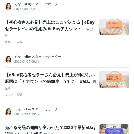
えな eBayスタートサポーター
2026/08/08 02:09
【初心者さん必見】売上はここで決まる｜eBay
セラーレベルの仕組み #eBayアカウント...
記
事
マネー・副業
えな eBayスタートサポーター
2026/04/27 06:11
【eBay初心者セラーさん必見】売上が伸びない
原因は「アカウントの信頼度」でした #eB...
記事
マネー・副業
えな eBayスタートサポーター
2026/02/01 13:02
売れる商品の傾向が変わった？2026年最新eBay
販売トレンドを解説