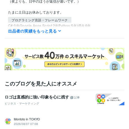
（夜よりも、日中のほうが返信が速いです。）

たまに土日はお休みしております。
プログラミング言語・フレームワーク
C#:0年
Google Apps Script:2年
Python:5年
VBA:6年
出品者の実績をもっと見る
得意分野
IT相談・システム開発
めんどくさい作業の自動化
スクレイピングを
使用した情報収集
ビジネス代行・事務代行
リサーチ全般
語学力
英語
日常会話レベル
このブログを見た人にオススメ
ロゴは直感的に強い印象を心に残す
記事
ビジネス・マーケティング
Montoto in TOKYO
2026/08/07 07:08