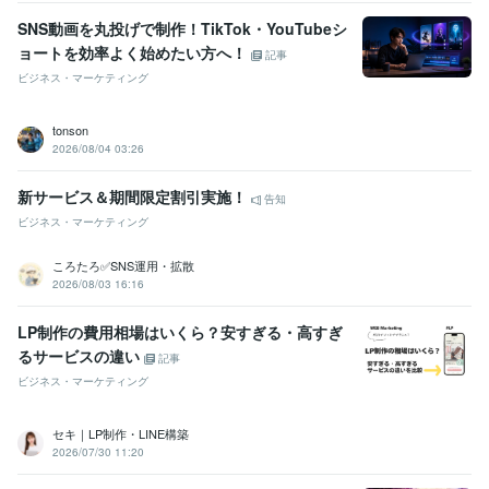
SNS動画を丸投げで制作！TikTok・YouTubeシ
ョートを効率よく始めたい方へ！
記事
ビジネス・マーケティング
tonson
2026/08/04 03:26
新サービス＆期間限定割引実施！
告知
ビジネス・マーケティング
ころたろ✅SNS運用・拡散
2026/08/03 16:16
LP制作の費用相場はいくら？安すぎる・高すぎ
るサービスの違い
記事
ビジネス・マーケティング
セキ｜LP制作・LINE構築
2026/07/30 11:20