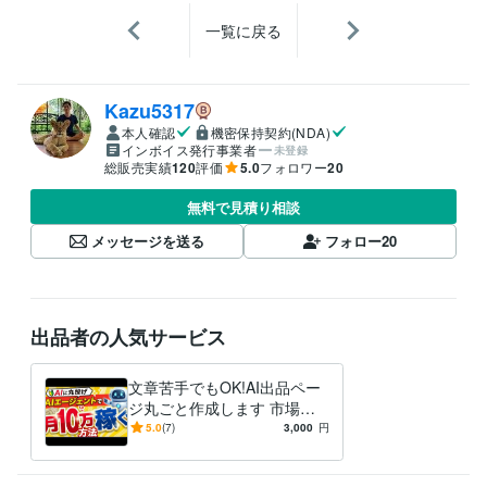
一覧に戻る
Kazu5317
本人確認
機密保持契約(NDA)
インボイス発行事業者
未登録
総販売実績
120
評価
5.0
フォロワー
20
無料で見積り相談
メッセージを送る
フォロー
20
出品者の人気サービス
文章苦手でもOK!AI出品ペー
ジ丸ごと作成します 市場調
査→タイトル→説明文→画像
5.0
(7)
3,000
円
までAIエージェント任せ