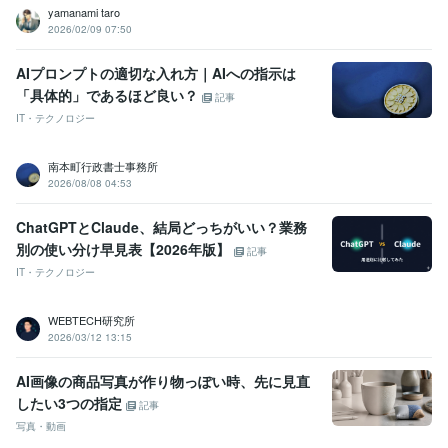
yamanami taro
2026/02/09 07:50
AIプロンプトの適切な入れ方｜AIへの指示は
「具体的」であるほど良い？
記事
IT・テクノロジー
南本町行政書士事務所
2026/08/08 04:53
ChatGPTとClaude、結局どっちがいい？業務
別の使い分け早見表【2026年版】
記事
IT・テクノロジー
WEBTECH研究所
2026/03/12 13:15
AI画像の商品写真が作り物っぽい時、先に見直
したい3つの指定
記事
写真・動画