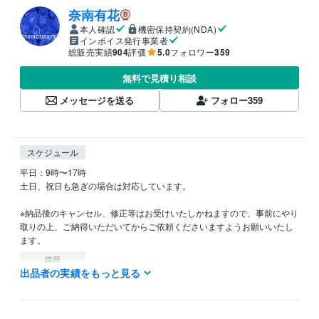
奈南有花
本人確認
機密保持契約(NDA)
インボイス発行事業者
総販売実績
904
評価
5.0
フォロワー
359
無料で見積り相談
メッセージを送る
フォロー
359
スケジュール
平日：9時〜17時

土日、祝日も急ぎの場合は対応しています。

※納品後のキャンセル、修正等はお受けいたしかねますので、事前にやり
取りの上、ご納得いただいてからご依頼くださいますようお願いいたし
ます。
職歴
出品者の実績をもっと見る
国家公務員
1994年3月 ~ 2012年9月
アロマスクール
2012年10月 ~ 2015年12月
WEBライター
2016年12月 ~ 現在