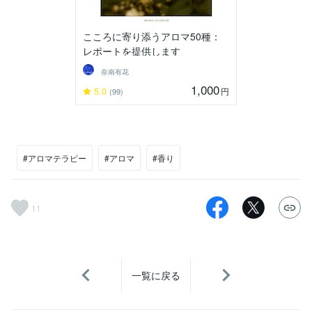
こころに寄り添うアロマ50種：
レポートを提供します
奈南有花
1,000
5.0
円
(99)
#アロマテラピー
#アロマ
#香り
11
一覧に戻る