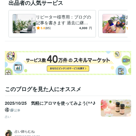
出品者の人気サービス
資格・検定
アロマテラピー インストラクター
取得年 : 2009年
アロマテラピーアドバイザー
取得年 : 2008年
リピーター様専用：ブログの
お客
記事を書きます 過去に継続
お店
得意分野
して当サービスをご利用頂い
「こ
5.0
(85)
4,000
円
5.0
ライティング・翻訳
ブログ記事の作成
た方専用のサービスです。
生ま
住まい・美容・生活相談
アロマテラピー
学歴
法政大学
1990年3月 ~ 1994年2月
このブログを見た人にオススメ
2025/10/25 気軽にアロマを使ってみよう(^^♪
④
記事
占い
占い師らむね