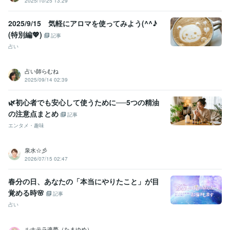
2025/10/25 13:29
2025/9/15 気軽にアロマを使ってみよう(^^♪
(特別編💖)
記事
占い
占い師らむね
2025/09/14 02:39
🌿初心者でも安心して使うために──5つの精油
の注意点まとめ
記事
エンタメ・趣味
泉水☆彡
2026/07/15 02:47
春分の日、あなたの「本当にやりたこと」が目
覚める時🌸
記事
占い
ルナテラ魂夢（たまゆめ）