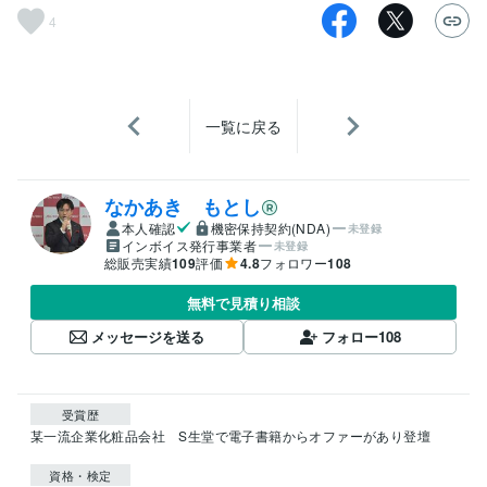
4
一覧に戻る
なかあき もとし
本人確認
機密保持契約(NDA)
未登録
インボイス発行事業者
未登録
総販売実績
109
評価
4.8
フォロワー
108
無料で見積り相談
メッセージを送る
フォロー
108
受賞歴
某一流企業化粧品会社　S生堂で電子書籍からオファーがあり登壇
資格・検定