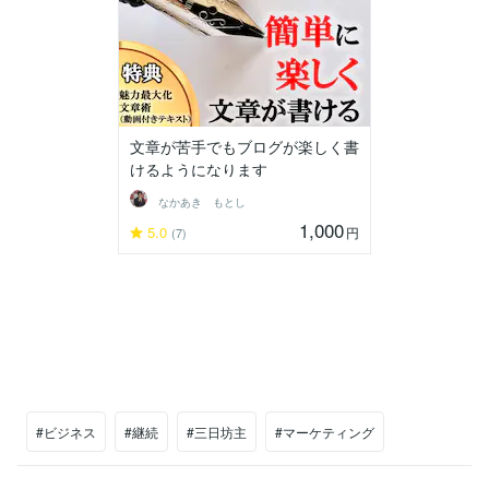
文章が苦手でもブログが楽しく書
けるようになります
なかあき もとし
1,000
5.0
円
(7)
#ビジネス
#継続
#三日坊主
#マーケティング