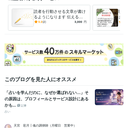
読者を行動させる文章が書け
現役
るようになります 伝えるの
ます
ではなく行動させる文章術を
もと
5.0
(2)
3,000
円
4.9
ゲームで学ぶ
問に
このブログを見た人にオススメ
「占いを学んだのに、なぜか選ばれない…」そ
の原因は、プロフィールとサービス設計にある
かも...
記事
占い
天宮 彩月┃魂の調律師（月曜日 営業中）