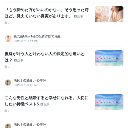
『もう諦めた方がいいのかな…』そう思った時
ほど、見えていない真実があります。
記事
占い
第六感Miko 1億の投資詐欺で覚醒
2026/07/31 14:26
復縁が叶う人と叶わない人の決定的な違いと
は？
記事
占い
咲良｜恋愛占い 心導師
2026/07/30 22:57
こんな男性と結婚すると幸せになれる。大切に
したい特徴ベスト5
記事
占い
咲良｜恋愛占い 心導師