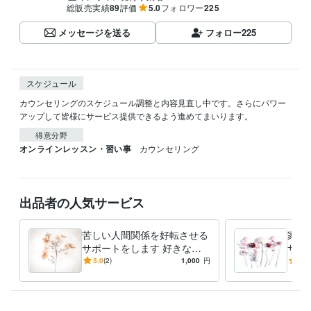
総販売実績
89
評価
5.0
フォロワー
225
メッセージを送る
フォロー
225
スケジュール
カウンセリングのスケジュール調整と内容見直し中です。さらにパワー
アップして皆様にサービス提供できるよう進めてまいります。
得意分野
オンラインレッスン・習い事
カウンセリング
出品者の人気サービス
苦しい人間関係を好転させる
家族
サポートをします 好きな人
サポ
に囲まれる体質へ✨実践的サ
ット
5.0
(2)
1,000
円
5.0
ポートをテキストチャットで
頂い