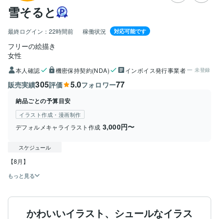
雪そると
最終ログイン：
22時間前
稼働状況
対応可能です
フリーの絵描き
女性
本人確認
機密保持契約(NDA)
インボイス発行事業者
未登録
305
5.0
77
販売実績
評価
フォロワー
納品ごとの予算目安
イラスト作成・漫画制作
3,000円〜
デフォルメキャライラスト作成
スケジュール
【8月】
もっと見る
かわいいイラスト、シュールなイラス