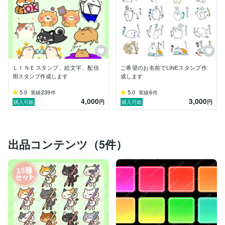
ＬＩＮＥスタンプ、絵文字、配信
ご希望のお名前でLINEスタンプ作
用スタンプ作成します
成します
5.0
239
5.0
6
実績
件
実績
件
4,000
3,000
円
円
購入可能
購入可能
出品コンテンツ（5件）