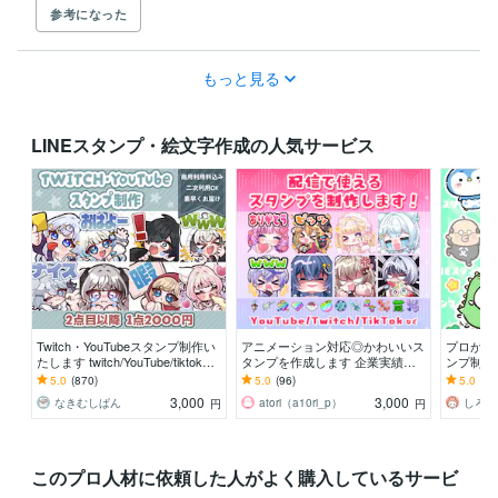
参考になった
もっと見る
LINEスタンプ・絵文字作成の人気サービス
Twitch・YouTubeスタンプ制作い
アニメーション対応◎かわいいス
プロが制
たします twitch/YouTube/tiktok配
タンプを作成します 企業実績多
ンプ制作し
信用スタンプ制作
数有！YouTube・Twitch・TikTok
e、Twi
5.0
(870)
5.0
(96)
5.0
(32
☆
☆
3,000
3,000
なきむしぱん
atori（a10ri_p）
しろく
円
円
このプロ人材に依頼した人がよく購入しているサービ