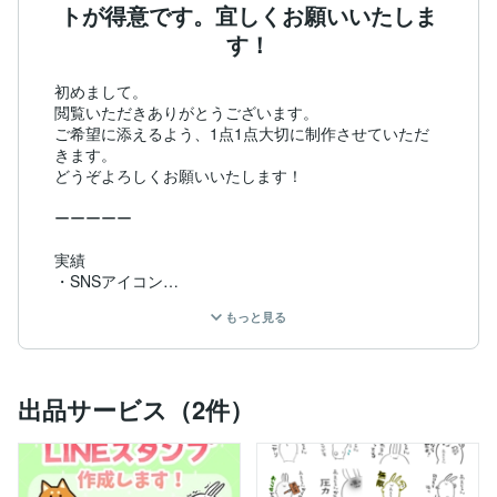
トが得意です。宜しくお願いいたしま
す！
初めまして。

閲覧いただきありがとうございます。

ご希望に添えるよう、1点1点大切に制作させていただ
きます。

どうぞよろしくお願いいたします！

ーーーーー

実績

・SNSアイコン

・SNSヘッダー

もっと見る
・LINEスタンプ、LINE絵文字

・アニメーションLINEスタンプ、アニメーションLINE
 絵文字

・youtubeのチャンネルアート

出品サービス（2件）
・ウェルカムボード

・絵本の挿し絵

・Twitch、Discord用絵文字

・YouTubeメンバーシップバッジ、絵文字

・TikTokエモート
