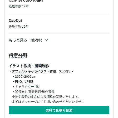
CLIP STUDIO PAINT
経験年数
:
7年
CapCut
経験年数
:
2年
もっと見る（他2件）
得意分野
イラスト作成・漫画制作
・デフォルメキャライラスト作成
3,000円〜
・2000×2000px

・PNG、JPEG

・キャラクター1体

・背景無し/背景透過/単色背景

小物や装飾の多さにより価格が変動いたします。

まずはメッセージにてお問い合わせくださいませ！
無料で見積り相談