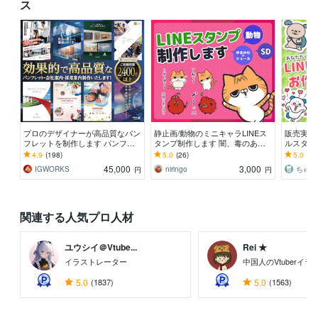
ス
プロのデザイナーが高品質なパン
静止画/動物のミニキャラLINEス
販売実績
フレットを制作します パンフレ
タンプ制作します 闇、毒のある
ルスタン
ット、会社案内、採用案内、カタ
テイストがお好きな方におすすめ
見！ゆる
4.9
(198)
5.0
(26)
5.0
(13
ログでも対応可能です！
です
45,000
3,000
IGWORKS
niringo
ちゅん
円
円
関連する人気プロ人材
ユウシイ＠Vtube...
Rei ★
イラストレーター
中国人のVtuberイ
5.0
(1837)
5.0
(1563)