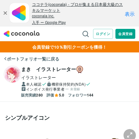
会員登録で10％割引クーポンを獲得！
ポートフォリオ一覧に戻る
まき イラストレーター
イラストレーター
本人確認
機密保持契約(NDA)
インボイス発行事業者
未登録
販売実績
280
評価
5.0
フォロワー
144
シンプルアイコン