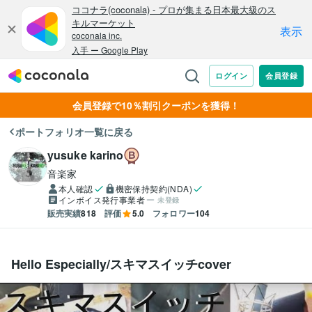
会員登録で10％割引クーポンを獲得！
ポートフォリオ一覧に戻る
yusuke karino
音楽家
本人確認
機密保持契約(NDA)
インボイス発行事業者
未登録
販売実績
818
評価
5.0
フォロワー
104
Hello Especially/スキマスイッチcover