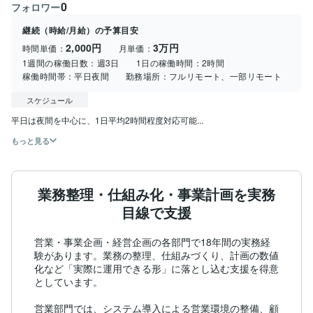
0
フォロワー
継続（時給/月給）の予算目安
2,000円
3万円
時間単価：
月単価：
1週間の稼働日数：
週3日
1日の稼働時間：
2時間
稼働時間帯：
平日夜間
勤務場所：
フルリモート、一部リモート
スケジュール
平日は夜間を中心に、1日平均2時間程度対応可能...
もっと見る
業務整理・仕組み化・事業計画を実務
目線で支援
営業・事業企画・経営企画の各部門で18年間の実務経
験があります。業務の整理、仕組みづくり、計画の数値
化など「実際に運用できる形」に落とし込む支援を得意
としています。

営業部門では、システム導入による営業環境の整備、顧