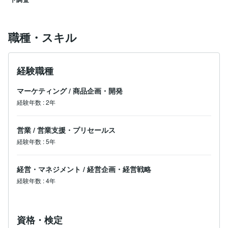
です。課題の整理から運用定着まで、実務目線で丁寧に
サポートいたします。

平日は夜間を中心に、1日平均2時間程度対応可能で
職種・スキル
す。まずはお気軽にご相談ください。
経験職種
マーケティング
/
商品企画・開発
経験年数
:
2年
営業
/
営業支援・プリセールス
経験年数
:
5年
経営・マネジメント
/
経営企画・経営戦略
経験年数
:
4年
資格・検定