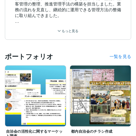
客管理の整理、推進管理手法の構築を担当しました。業
務の流れを見直し、継続的に運用できる管理方法の整備
に取り組んできました。

事業企画部門では、新商品開発に携わり、社内取扱マニ
もっと見る
ュアルの作成、関係企業との契約手続き、利用規約の作
成、申込画面の整理、特許申請・商標登録対応、リリー
ス後の顧客対応やプロモーション検討まで一貫して対応
しました。新規サービスの立ち上げに必要な実務を幅広
ポートフォリオ
く経験しています。

一覧を見る
経営企画部門では、全社予算の策定と管理、事業計画の
基礎係数の作成を担当し、営業所別の損益管理手法の構
築に取り組みました。数字をもとにした管理の仕組みづ
くりを実務レベルで支援可能です。

また、運送会社の現場管理者として配送業務の運行管理
を担当し、現場の運用を意識した改善に取り組んできま
した。現在は営業企画・推進管理部門の管理者として、
業務の整理と運用改善を行っています。

業務フロー整理、マニュアル作成、営業管理の仕組み構
築、事業計画作成、管理資料の整備など幅広く対応可能
自治会の活性化に関するマーケッ
都内自治会のチラシ作成
ト調査