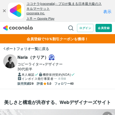
会員登録で10％割引クーポンを獲得！
ポートフォリオ一覧に戻る
Naria（ナリア）
コピーライター×デザイナー
30代前半
本人確認
機密保持契約(NDA)
インボイス発行事業者
未登録
販売実績
29
評価
5.0
フォロワー
40
美しさと構造が共存する、Webデザイナーズサイト