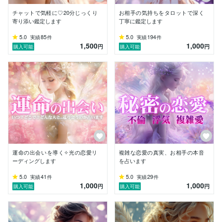
「あなたには、人々を導く役目があります」

チャットで気軽に♡20分じっくり
お相手の気持ちをタロットで深く
寄り添い鑑定します
丁寧に鑑定します
その光のささやきは、

あまりに静かで、でも力強く、

5.0
85
5.0
194
実績
件
実績
件
1,500
1,000
胸の奥深くに、ふわりと届きました。

円
円
購入可能
購入可能
その瞬間から、

「天使のメッセージを届けたい」

そんな強い想いが胸に灯りました。

そこから自然と、

タロットカードやオラクルカードの

世界に惹かれ、20年以上にわたり

占いに携わってきました。

これまで約１万人のお客様と接する

運命の出会いを導く✧光の恋愛リ
複雑な恋愛の真実、お相手の本音
お仕事を通じて、人の心に寄り添う力や

ーディングします
を占います
細やかな気配りの大切さを学びました。

5.0
41
5.0
29
実績
件
実績
件
1,000
1,000
円
円
購入可能
購入可能
一人ひとりのお悩みに真摯に向き合い、

安心してご相談いただける空間作りを

大切にしています。
