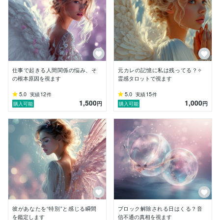
「話してスッキリした」

「前向きな気持ちになれた」

と言っていただけることが

私の喜びです。

皆さまの心へ

必要な天使の声をまっすぐにお届けします。

仕事で起きる人間関係の悩み、そ
元カレの記憶に私は残ってる？✧
✼••┈┈┈┈┈┈┈┈┈┈••✼

の根本原因を視ます
霊感タロットで視ます
　あなたが進むべき道は、

5.0
12
5.0
15
実績
件
実績
件
　すでに用意されています

1,500
1,000
円
円
購入可能
購入可能
✼••┈┈┈┈┈┈┈┈┈┈••✼

もし、その「答え」を知ることができたら……

あなたの心は、

もっと軽くなるかもしれません。

 ┈┈┈ 私の鑑定について ┈┈┈ 

♦ タロットカードやオラクルカードを使い

　 今のあなたに必要な天使からの

　 メッセージをお伝えします

彼があなたを“特別”と感じる瞬間
ブロック解除される日はくる？音
を鑑定します
信不通の真相を視ます
♦ 直感霊感によるリーディングで、
