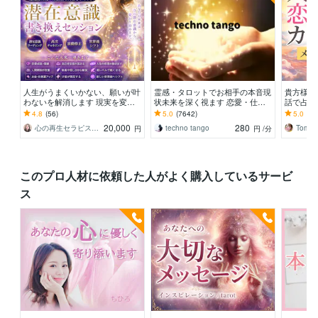
人生がうまくいかない、願いが叶
霊感・タロットでお相手の本音現
貴方様の
わないを解消します 現実を変え
状未来を深く視ます 恋愛・仕
話で占い
るために努力したのに、自力では
事・家族・人間関係の本質を見抜
オラクル
4.8
(56)
5.0
(7642)
5.0
(71
もう無理と感じている
きスピード解決へ
ドを使用
20,000
280
心の再生セラピスト YASUKO
techno tango
Tomo_
円
円
/分
このプロ人材に依頼した人がよく購入しているサービ
ス