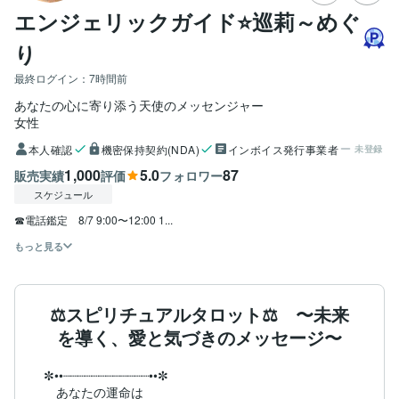
エンジェリックガイド⭐️巡莉～めぐ
り
最終ログイン：
7時間前
あなたの心に寄り添う天使のメッセンジャー
女性
本人確認
機密保持契約(NDA)
インボイス発行事業者
未登録
1,000
5.0
87
販売実績
評価
フォロワー
スケジュール
☎︎電話鑑定　8/7 9:00〜12:00 1...
もっと見る
⚖️スピリチュアルタロット⚖️ 〜未来
を導く、愛と気づきのメッセージ〜
✼••┈┈┈┈┈┈┈┈┈┈┈┈••✼

　あなたの運命は
