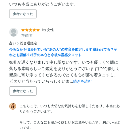
いつも本当にありがとうございます。
参考になった
by 女性
7時間前
占い
>
総合運鑑定
今あなたを悩ませている“あの人”の本音を鑑定します 嫌われてる？そ
れとも誤解？相手の本心と今後⚖️霊感タロット
御礼が遅くなりまして申し訳ないです。いつも優しくて腑に
落ちる素晴らしいご鑑定をありがとうございます(*^^*)優しく
親身に寄り添ってくださるのでとても心が落ち着きますし、
ピタリと当たっていらっしゃいま...
続きを読む
参考になった
こちらこそ、いつも大切なお気持ちをお話しくださり、本当にあ
りがとうございます。

そして、こんなにも温かく嬉しいお言葉をいただき、胸がいっぱ
いです。
