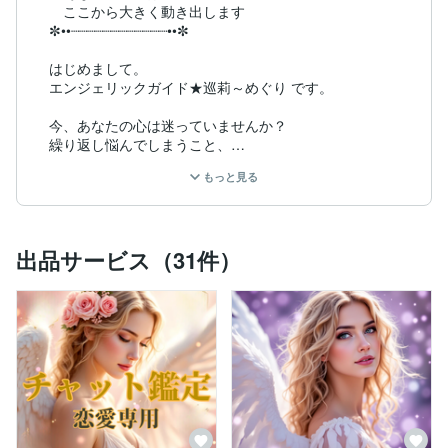
　ここから大きく動き出します

✼••┈┈┈┈┈┈┈┈┈┈┈┈••✼

はじめまして。

エンジェリックガイド★巡莉～めぐり です。

今、あなたの心は迷っていませんか？

繰り返し悩んでしまうこと、

消えない不安、何かに囚われて

もっと見る
前に進めないような気持ち……

でも、大丈夫。

そんな時こそ、

出品サービス（31件）
天使たちはあなたのそばにいて、

必要なメッセージを届けようとしています。

私の運命が変わったのはある夜のこと。

気配を感じて目を覚ますと、

青くキラキラと輝く美しい光が

ベッドのそばに見えました。

その瞬間、「天使がいる」と

確信したのです。
