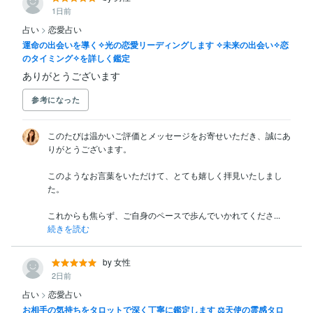
1日前
占い
>
恋愛占い
運命の出会いを導く✧光の恋愛リーディングします ✧未来の出会い✧恋
のタイミング✧を詳しく鑑定
ありがとうございます
参考になった
このたびは温かいご評価とメッセージをお寄せいただき、誠にあ
りがとうございます。

このようなお言葉をいただけて、とても嬉しく拝見いたしまし
た。

これからも焦らず、ご自身のペースで歩んでいかれてくださ...
続きを読む
by 女性
2日前
占い
>
恋愛占い
お相手の気持ちをタロットで深く丁寧に鑑定します ⚖️天使の霊感タロ