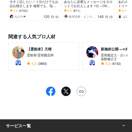
今すぐ話したい！１分だけでもお
あなたに必要なメッセージをタロ
あの人の
話お聴きします 秘密でも、悩み
ットでお伝えします 1分～OK◇
トリーデ
でも、甘えたいな～でも何でもO
リピーター多数/人間関係/恋愛/仕
恋が上手
5.0
(4702)
5.0
(871)
5.0
(70
Kです♪
事/家族/金運
♡
120
140
ちひろ❤
松河沙奈・インスピレーションタロット
はなや
円
/分
円
/分
関連する人気プロ人材
【霊能者】天晴
新施術公開→≪相手意
霊能者/霊視鑑定師
霊視鑑定士・占い師
波動修正士
5.0
(3883)
5.0
(6152)