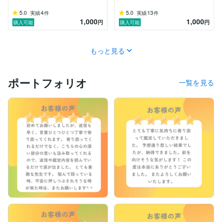
　「今、あなたに必要な答え」

5.0
4
5.0
13
実績
件
実績
件
　を読み解きます

1,000
1,000
円
円
購入可能
購入可能
♡ 鑑定内容 ♡

✅ 恋愛・復縁・片想い・複雑な愛

もっと見る
✅ 仕事・転職・適職

✅ 人間関係・家族の悩み

✅ あなたの未来

ポートフォリオ
一覧を見る
あなたの魂が求める答えを、

一緒に見つけていきましょう。

これまでの経験を活かしながら、

丁寧に、やさしく、心に寄り添う

鑑定を心がけています。

私は天使から受け取った言葉を、

人の言葉に変えて、やさしくお届けします。

このページにたどり着いたのは、

決して偶然ではありません。

今こそ、
