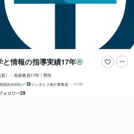
学と情報の指導実績17年
表）・高校教員17年
男性
持契約(NDA)
インボイス発行事業者
未登録
29
フォロワー