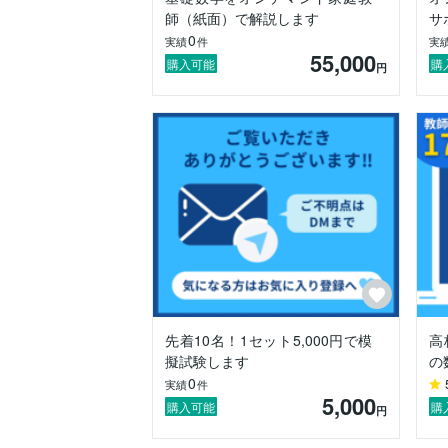
私が特に得意とするのは、生徒がつまず
師（紙面）で解説します
サ
スト範囲を効率的に復習したい」といっ
0
実績
件
実
く指導し、特にVBAを用いた業務効率化や
55,000
購入可能
購
円
さらに、生徒や保護者との信頼関係を大
たお手伝いができることを心から楽しみに
【メッセージ】

17年の経験を活かし、生徒一人ひとりの
これまでの指導では、進路実現率ほぼ10
どのレベルの生徒さんでも安心してご相
先着10名！1セット5,000円で模
高
擬試験します
の
0
実績
件
5,000
購入可能
購
円