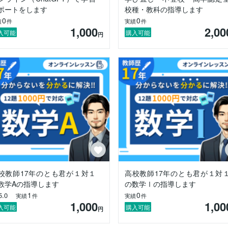
きやすいポイントを的確に見抜き、わかりやすく解説することです。「
ポートをします
校種・教科の指導します
た悩みをお持ちの方に、最適なサポートを提供します。また、情報科で
0
0
績
件
実績
件
Pythonを活用したデータ分析に関する指導が好評です。

1,000
2,00
入可能
購入可能
円
切にし、一人ひとりに合った学習プランを提案しています。これまでの
しています。どんな小さな質問でも構いませんので、ぜひお気軽にお問
目標に向けた指導を心がけています。

0％を達成し、多くの生徒の夢をサポートしてきました。

談ください。一緒に目標を叶えましょう！
校教師17年のとも君が１対１
高校教師17年のとも君が１対
数学Aの指導します
の数学Ⅰの指導します
1
0
5.0
実績
件
実績
件
1,000
1,00
入可能
購入可能
円