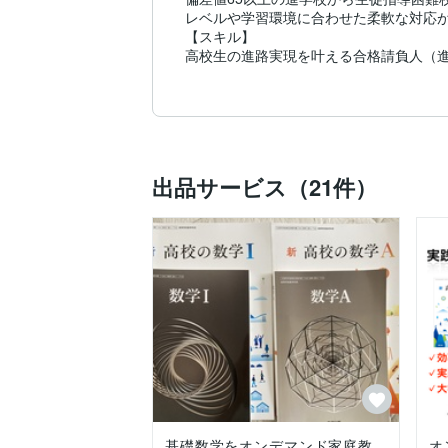
レベルや学習環境に合わせた柔軟な対応が
【スキル】

高校生の進路実現を叶える合格請負人（進路
高校数学（教科書レベル～共通テスト対策
情報科（教科書レベル～共通テスト対策・Exc
WordPressブログの制作・運営

Excel VBAやPythonを活用した業務自動化

【業務実績】

数学科

出品サービス（21件）
看護専門学校数学の指導：40名以上の生徒
地方国公立大学の入試対策：合格者多数

情報科

各種検定（P検2級、タイピング2級、文書
ITパスポート試験対策：合格率70％

その他

Excel VBAで業務効率化（例：Chrom
PDFデータ化（手書き日誌、入試問題解説
Webスクレイピング（Octoparse 8利用）

【指導内容】

数学科：高校教科書レベル、宿題アドバイ
情報科：高校教科書レベル、宿題アドバイス、
その他：看護学校入試、数学検定5級～2
【追加内容】

基礎数学をオンデマンド家庭教
オ