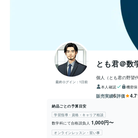
とも君＠数
個人（とも君の野望代
最終ログイン：
1日前
本人確認
機密保
6
4.7
販売実績
評価
納品ごとの予算目安
学習指導・資格・キャリア相談
1,000円〜
数学科にて合格請負人
オンラインレッスン・習い事