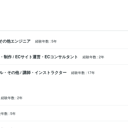
その他エンジニア
経験年数
:
5年
ス・制作
/
ECサイト運営・ECコンサルタント
経験年数
:
2年
ル・その他
/
講師・インストラクター
経験年数
:
17年
経験年数
:
2年
験年数
:
5年