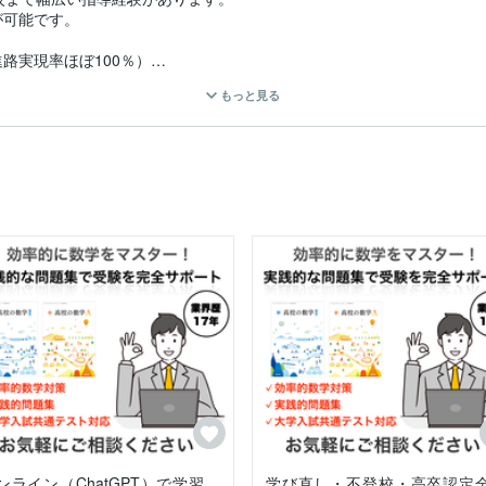
可能です。

実現率ほぼ100％）

）の的確な指導

もっと見る
el VBA、Pythonプログラミング、ITパスポート対策）の指導

が自己採点90％以上を達成

作成2級、表計算2級）の合格サポート

e操作、楽天CSVアップロードの自動化）

などのデジタル化）

ス、共通テスト・大学入試対策

共通テスト・プログラミング（Excel VBA、Python）、ITパスポー
級対応、教員採用試験対策（情報科）

ンライン（ChatGPT）で学習
学び直し・不登校・高卒認定