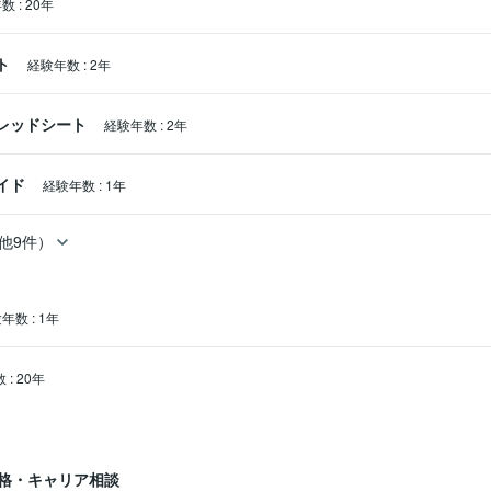
年数
:
20年
ト
経験年数
:
2年
スプレッドシート
経験年数
:
2年
ライド
経験年数
:
1年
他9件）
験年数
:
1年
数
:
20年
格・キャリア相談