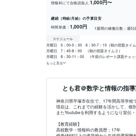
1,000円〜
情報科にて合格請負人
継続（時給/月給）の予算目安
1,000円
時間単価：
1週間の稼働日数：
週5
スケジュール
月曜日　5：00‐5：30　6：30‐7：15（朝の宿題タイム
月曜日　7：45‐8：00　（朝の宿題タイム２）

月曜日　8：30‐11：00　（午前のレポート課題チェ
もっと見る
とも君＠数学と情報の指導
神奈川県平塚市在住で、17年間高等学校
現在は、これまでの経験を活かして、個別
またYoutubeを利用するようになり宣伝
【教育経験】

高校数学・情報科の教員歴：17年

偏差値65以上の進学校から生徒指導困難