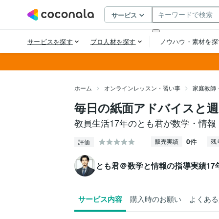
ホーム
オンラインレッスン・習い事
家庭教師
毎日の紙面アドバイスと週
教員生活17年のとも君が数学・情
0
件
-
販売実績
残
評価
とも君＠数学と情報の指導実績17
サービス内容
購入時のお願い
よくある