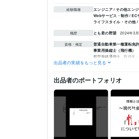
エンジニア / その他エン
経験職種
Webサービス・制作 / 
ライフスタイル・その他 
とも君の野望
2024年3月
職歴
普通自動車第一種運転免
資格・検定
事業用操縦士（飛行機）
航空無線通信士
取得年 : 
出品者の実績をもっと見る
高等学校教諭免許
取得年 
情報処理技術者（初級シ
出品者のポートフォリオ
Python:1年
VBA:20年
プログラミング言
語・フレームワーク
WordPress:2年
Access:5
ビジネス・クリエイ
ティブツール
Word:20年
一太郎:1年
Goo
学習指導・資格・キャリ
得意分野
教育（高等学校教諭）
オンラインレッスン・習
教育（高等学校教諭）