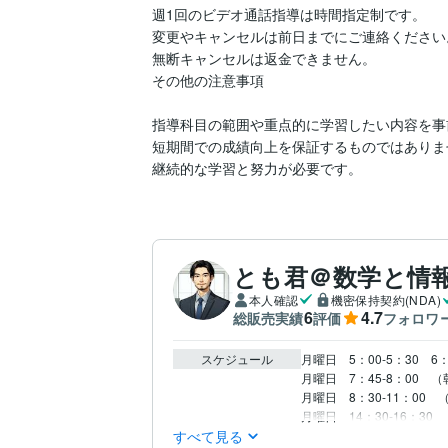
週1回のビデオ通話指導は時間指定制です。

変更やキャンセルは前日までにご連絡ください。
無断キャンセルは返金できません。

その他の注意事項

指導科目の範囲や重点的に学習したい内容を事
短期間での成績向上を保証するものではありませ
継続的な学習と努力が必要です。
とも君＠数学と情報
本人確認
機密保持契約(NDA)
6
4.7
総販売実績
評価
フォロワ
スケジュール
月曜日　5：00‐5：30　6
月曜日　7：45‐8：00　
月曜日　8：30‐11：00
月曜日　14：30‐16：
すべて見る