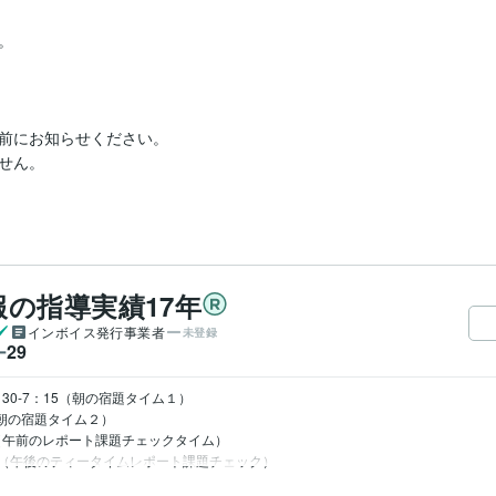


前にお知らせください。

ん。

の指導実績17年
インボイス発行事業者
未登録
29
ー
：30‐7：15（朝の宿題タイム１）

（朝の宿題タイム２）

　（午前のレポート課題チェックタイム）

30　（午後のティータイムレポート課題チェック）