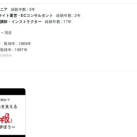
ジニア
経験年数 : 5年
ECサイト運営・ECコンサルタント
経験年数 : 2年
/ 講師・インストラクター
経験年数 : 17年
 ~ 現在
許
取得年 : 1989年
取得年 : 1997年
1996年
: 2005年
ステムアドミニストレータ）
取得年 : 2003年
年
Excel:20年
Google サイト:2年
Google スプレッドシート:2年
Google スライド:
gle Analytics:2年
ChatGPT:1年
Adobe Photoshop:1年
Adobe Illustrator:1年
Adobe
ア相談
数学科にて合格請負人
い事
情報科にて合格請負人