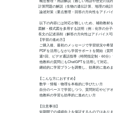
 概念整理・用語解説（難しい用語や歴史の流れの説明）

計算問題の解説（生物の遺伝計算、地理の統計
 論述対策（要点整理・回答の方向性をアドバイス）

 以下の内容には対応が難しいため、補助教材を活用することを推奨します。

図解・模式図を多用する説明（例：化学の分子
長文の記述添削（解答の方向性はアドバイス可能
【学習の進め方】

 ご購入後、最初のメッセージで学習状況や希望を伺います。

 PDFを活用しながら学習サポートを開始（質問対応・解説を提供）。

 週1回、ビデオ通話指導（時間指定制・60分）で重点指導を実施。

 他教科の質問にもChatGPTを活用して対応。

 継続的に学習プランを調整し、効果的に進めます。

【こんな方におすすめ】

 数学・情報・物理を本格的に学びたい方

 自分のペースで学習しつつ、質問対応やビデオ通話指導を受けたい方

 他教科の学習も効率的に進めたい方

【注意事項】

 短期間での成績向上を保証するものではありません。継続的な学習が必要です。
