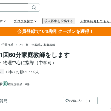
会員登録で10％割引クーポンを獲得！
・学習指導
小中高・全教科の家庭教師
1回60分家庭教師をします
報・物理中心に指導（中学可）
10
枠 / お願い中：
0
人
り
年
総販売実績：
6件
質問
お気に入り（1）