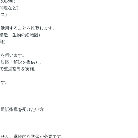
問題など）

構造、生物の細胞図）

）
