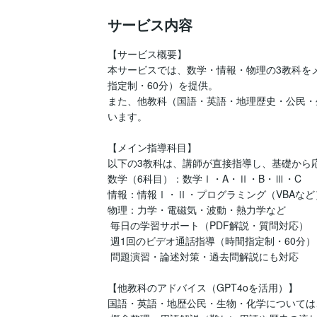
サービス内容
【サービス概要】

本サービスでは、数学・情報・物理の3教科を
指定制・60分）を提供。

また、他教科（国語・英語・地理歴史・公民・生
います。

【メイン指導科目】

以下の3教科は、講師が直接指導し、基礎から応
数学（6科目）：数学Ⅰ・A・Ⅱ・B・Ⅲ・C

情報：情報Ⅰ・Ⅱ・プログラミング（VBAなど）
物理：力学・電磁気・波動・熱力学など

 毎日の学習サポート（PDF解説・質問対応）

 週1回のビデオ通話指導（時間指定制・60分）

 問題演習・論述対策・過去問解説にも対応

【他教科のアドバイス（GPT4oを活用）】

国語・英語・地歴公民・生物・化学については、C