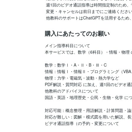
 週1回のビデオ通話指導は時間指定制のため、予約時間を事前に確定してください。

 変更・キャンセルは前日までにご連絡ください。無断キャンセルは返金できません。

 他教科のサポートはChatGPTを活用する
購入にあたってのお願い
メイン指導科目について

本サービスでは、数学（6科目）・情報・物理 
数学：数学Ⅰ・A・Ⅱ・B・Ⅲ・C

情報：情報Ⅰ・情報Ⅱ・プログラミング（VBA、P
物理：力学・電磁気・波動・熱力学など

PDF解説・質問対応 に加え、週1回のビデオ通
他教科のアドバイスについて

国語・英語・地理歴史・公民・生物・化学 につい
対応可能：概念整理・用語解説・計算問題・論述
対応が難しい：図解・模式図を用いた解説、長
ビデオ通話指導（の予約・変更について
