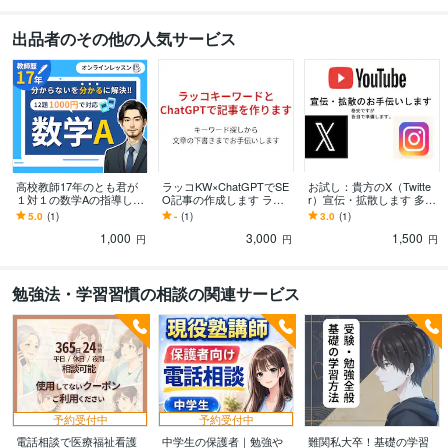
学習指導・資格・キャリア相談
数学科にて合格請負人
出品者のその他の人気サービス
教育（高等学校教諭）
オンラインレッスン・習い事
情報科にて合格請負人
教育（高等学校教諭）
学歴
第一工業大学
1990年3月 ~ 1994年2月
語学力
英語
日常会話レベル
高校教師17年のとも君が
ラッコKW×ChatGPTでSE
お試し：貴方のX（Twitte
１対１の数学Aの指導しま
O記事の作成します ラッ
r）宣伝・拡散します 多国
す これで数学Aを克服で
コKW調査＋ChatGPTで構
籍登録300人・閲覧し評価
5.0
(1)
-
(1)
3.0
(1)
きる！紙面にてオンライ
成から初稿までをお手伝
300件などを選択し宣伝し
1,000
3,000
1,500
ン家庭教師をします
い
ます
円
円
円
勉強法・学習習慣の相談の関連サービス
予約受付中
予約受付中
電話相談で医療福祉看護
中学生の保護者｜勉強や
難関私大卒！基礎の学習