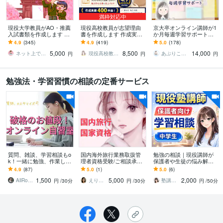
満枠対応中
現役大学教員がAO・推薦
現役高校教員が志望理由
京大卒オンライン講師が1
入試書類を作成します 現
書を作成します 作成実績4
か月毎週学習サポートし
役大学教員による出願書
00件超！現役高校教員に
ます 小テストも行う充実
4.9
(345)
4.9
(419)
5.0
(178)
類対策で、他の出願者と
全てお任せください
サポートコース
5,000
8,500
14,000
差をつけよう
ネット上でコンシェルジュ
現役高校教員shoko
あぷりこっと・学習支援
円
円
円
勉強法・学習習慣の相談の定番サービス
質問、雑談、学習相談もo
国内海外旅行業務取扱管
勉強の相談｜現役講師が
k！一緒に勉強、作業しま
理者資格受験/ご相談承り
保護者や生徒の悩み解決
す 90分で1500円！オンラ
ます 国内旅行取扱管理者
します 【ビデオ通話】✅️
4.9
(87)
5.0
(1)
5.0
(6)
イン自習室
試験/総合旅行取扱管理者
成績アップ✅️定期テスト✅️
1,500
5,000
2,000
試験の受験対策です
勉強方法
AllRounder 翻訳・レッスン
えりさ❤️癒しの秘書
塾講師･家庭教師ゆり（FP相談対応も可）
円
/30分
円
/30分
円
/50分