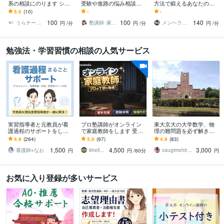
系の相談にのります シス
受験や進路の悩み相談き
方法で鍛えるあなたのあ
テム上退席中になってい
きます 【電話相談】✅️子
にます 学 No.1ホストが
5.0
(10)
-
-
ますが、24時間365日対
どもの成績✅️受験✅️進路✅️
問題解決のパターン化で
100
100
140
応！！！
弱音や愚痴も
シンプルに不安解消
うらナース＠看護過程の達人
塾講師･家庭教師ゆり（FP相談対応も可）
メンヘラ救世主 えの
円
/分
円
/分
円
/分
勉強法・学習習慣の相談の人気サービス
実習指導者と元教員が看
プロ塾講師がオンライン
東大京大の大学数学、物
護過程のサポートをしま
で家庭教師をします 受験
理の難問題を必ず解きま
す 看護学生の悩みを全て
指導から学習プラン作
す 大学の数学物理化学で
4.9
(264)
5.0
(97)
4.9
(83)
解決☆分からないことは
成 定期テストフォロー
分からない問題は私に見
1,500
4,500
3,000
ここで解決！
まで幅広く対応
せて下さい。
看護師⭐︎なお
khellection30
osugimohiroto
円
円
/60分
円
お気に入り登録が多いサービス