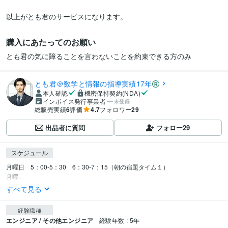
購入にあたってのお願い
とも君の気に障ることを言わないことを約束できる方のみ
とも君＠数学と情報の指導実績17年
本人確認
機密保持契約(NDA)
インボイス発行事業者
未登録
総販売実績
6
評価
4.7
フォロワー
29
出品者に質問
フォロー
29
スケジュール
月曜日　5：00‐5：30　6：30‐7：15（朝の宿題タイム１）

月曜...
すべて見る
経験職種
エンジニア / その他エンジニア
経験年数 : 5年