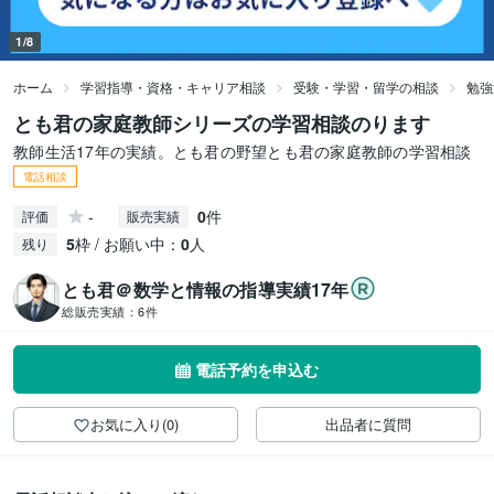
1/8
ホーム
学習指導・資格・キャリア相談
受験・学習・留学の相談
勉強
とも君の家庭教師シリーズの学習相談のります
教師生活17年の実績。とも君の野望とも君の家庭教師の学習相談
電話相談
-
0
件
評価
販売実績
5
枠 / お願い中：
0
人
残り
とも君＠数学と情報の指導実績17年
総販売実績：
6件
電話予約を申込む
お気に入り(0)
出品者に質問