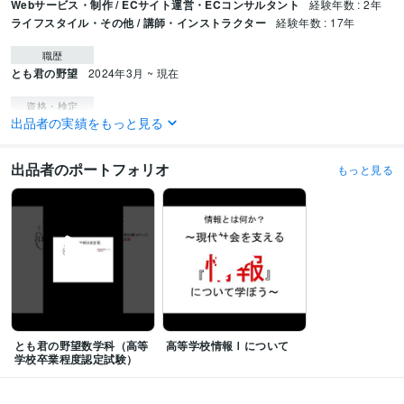
Webサービス・制作 / ECサイト運営・ECコンサルタント
経験年数 : 2年
ライフスタイル・その他 / 講師・インストラクター
経験年数 : 17年
職歴
とも君の野望
2024年3月 ~ 現在
資格・検定
出品者の実績をもっと見る
普通自動車第一種運転免許
取得年 : 1989年
事業用操縦士（飛行機）
取得年 : 1997年
航空無線通信士
取得年 : 1996年
出品者のポートフォリオ
もっと見る
高等学校教諭免許
取得年 : 2005年
情報処理技術者（初級システムアドミニストレータ）
取得年 : 2003年
プログラミング言語・フレームワーク
Python:1年
VBA:20年
ビジネス・クリエイティブツール
WordPress:2年
Access:5年
Excel:20年
Google サイト:2年
Google スプレッドシート:2年
Google スライド:1年
Google ドキュメント:2年
PowerPoint:20年
Word:20年
一太郎:1年
とも君の野望数学科（高等
高等学校情報Ⅰについて
Google Analytics:2年
ChatGPT:1年
Adobe Photoshop:1年
学校卒業程度認定試験）
Adobe Illustrator:1年
Adobe After Effects:0年
得意分野