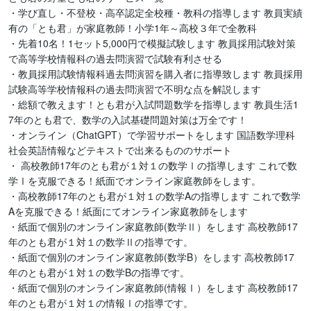
・学び直し・不登校・高卒認定全校種・教科の指導します 教員実績
有の「とも君」が家庭教師！小学1年～高校３年で全教科

・先着10名！1セット5,000円で模擬試験します 教員採用試験対策
で高等学校情報科の過去問演習で試験有利させる

・教員採用試験情報科過去問演習を購入者に指導致します 教員採用
試験高等学校情報科の過去問演習で不明な点を解説します

・総額で教えます！とも君が入試問題数学を指導します 教員生活1
7年のとも君で、数学の入試基礎問題対策は万全です！

・オンライン（ChatGPT）で学習サポートをします 国語数学理科
社会英語情報などテキストで出来るもののサポート

・ 高校教師17年のとも君が１対１の数学Ⅰの指導します これで数
学Ⅰを克服できる！紙面でオンライン家庭教師をします。

・高校教師17年のとも君が１対１の数学Aの指導します これで数学
Aを克服できる！紙面にてオンライン家庭教師をします

・紙面で個別のオンライン家庭教師(数学Ⅱ）をします 高校教師17
年のとも君が１対１の数学Ⅱの指導です。

・紙面で個別のオンライン家庭教師(数学B）をします 高校教師17
年のとも君が１対１の数学Bの指導です。

・紙面で個別のオンライン家庭教師(情報Ⅰ）をします 高校教師17
年のとも君が１対１の情報Ⅰの指導です。
