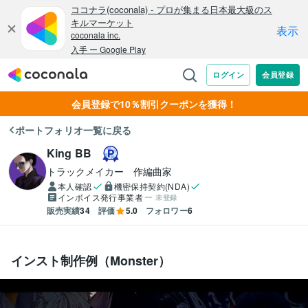
会員登録で10％割引クーポンを獲得！
ポートフォリオ一覧に戻る
King BB
トラックメイカー　作編曲家
本人確認
機密保持契約(NDA)
インボイス発行事業者
未登録
販売実績
34
評価
5.0
フォロワー
6
インスト制作例（Monster）