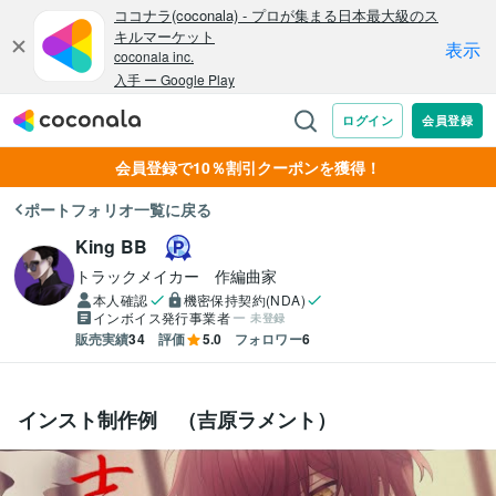
会員登録で10％割引クーポンを獲得！
ポートフォリオ一覧に戻る
King BB
トラックメイカー　作編曲家
本人確認
機密保持契約(NDA)
インボイス発行事業者
未登録
販売実績
34
評価
5.0
フォロワー
6
インスト制作例 （吉原ラメント）