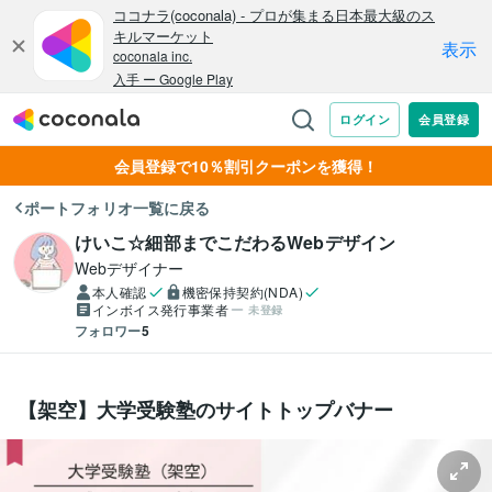
会員登録で10％割引クーポンを獲得！
ポートフォリオ一覧に戻る
けいこ☆細部までこだわるWebデザイン
Webデザイナー
本人確認
機密保持契約(NDA)
インボイス発行事業者
未登録
フォロワー
5
【架空】大学受験塾のサイトトップバナー