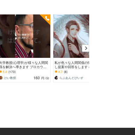
大学教授(心理学)が様々な人間関
私が色々な人間関係の悩みを傾聴
20日以内のリピ
係を解決へ導きます プロカウン
し提案や回答をします 相談歴20
【強力版】しま
セリングや経験者アドバイス等に
年以上あります！ 何でも遠慮せ
専用メニュー】2
5.0
(173)
4.7
(8)
5.0
(14)
限界を感じた方へも
ずお申しでください♪
ーゲットの方の
160
100
けい教授
らぶあんどぴいす
円
/分
円
/分