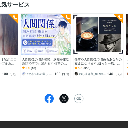
人気サービス
！！私がここ
人間関係の悩み相談、愚痴を電話
仕事や人間関係で悩めるあなたの
ンプルあり
通話で何でも聞きます 仕事の上
支えになります /ほっと一息、あ
話お聴きしま
司・同僚・部下/恋人/夫婦/家族/友
たたかくてやわらかい時間を低音
5.0
(10)
5.0
(350)
人の関係や苦しさ
と共に
100
100
140
中！
⭐とむ✨心の癒し お悩み相談 恋愛相談
ねじまき鳥_nezimakidori
円
/分
円
/分
円
/分