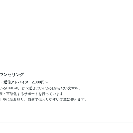
ウンセリング
理・返信アドバイス
2,000円〜
いるLINEや、どう返せばいいか分からない文章を、

理・言語化するサポートを行っています。

丁寧に読み取り、自然で伝わりやすい文章に整えます。