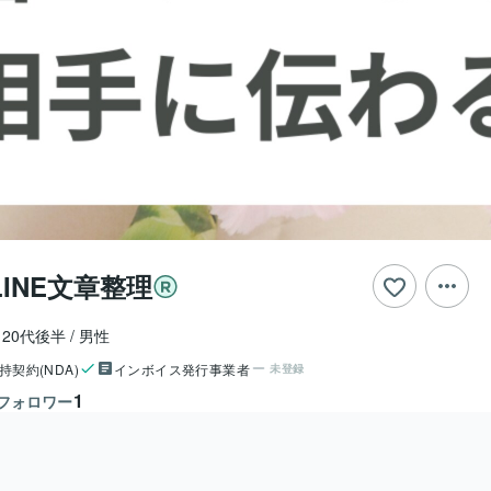
INE文章整理
20代後半
男性
持契約(NDA)
インボイス発行事業者
未登録
1
フォロワー