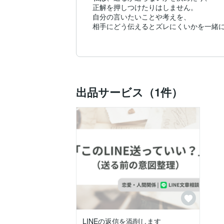
正解を押しつけたりはしません。

自分の言いたいことや考えを、

相手にどう伝えるとズレにくいかを一緒に
文章がまとまっていなくても大丈夫です。
気持ちが整理できていない段階や、

状況の説明だけからでも構いません。

落ち着いて考えたい時や、

出品サービス（1件）
一度頭の中を整理したい時に、

安心して使ってもらえる存在でいたいと
LINEの返信を添削します