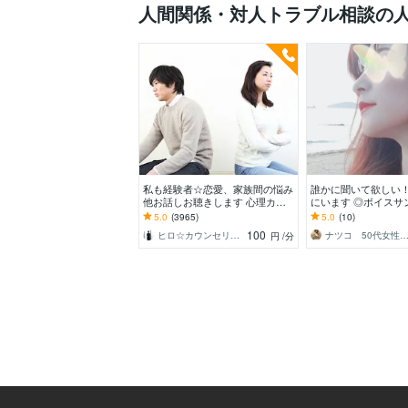
人間関係・対人トラブル相談の
私も経験者☆恋愛、家族間の悩み
誰かに聞いて欲しい
他お話しお聴きします 心理カウ
にいます ◎ボイスサ
ンセラーが恋愛・復縁・夫婦問題
◎ゆっくり丁寧にお
5.0
(3965)
5.0
(10)
等☆解決策を共有します
す。
100
ヒロ☆カウンセリング＆コンサルティング
ナツコ 50代女性 ８月限定お値下げ
円
/分