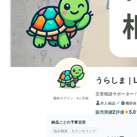
うらしま｜L
文章相談サポーター
最終ログイン：
4ヶ月前
本人確認
機密保
2
5.0
販売実績
評価
納品ごとの予算目安
悩み相談・カウンセリング