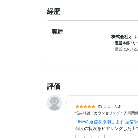
経歴
職歴
株式会社オリ
・運営本部 / 
運営における
評価
by しょうたあ
悩み相談・カウンセリング
>
人間関
LINEの返信を添削します 返
個人の状況をヒアリングした上