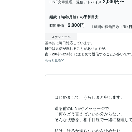
2,000円〜
LINE文章整理・返信アドバイス
継続（時給/月給）の予算目安
2,000円
時間単価：
1週間の稼働日数：
週4
スケジュール
基本的に毎日対応しています。

日中は返信が遅れることがありますが、

夜（20時〜25時）にまとめて返信することが多いです
もっと見る
はじめまして、うらしまと申します。

送る前のLINEやメッセージで

「何をどう言えばいいか分からない」

そんな状態を、相手目線で一緒に整理して
私は、送るか送らないかを決めたり、
