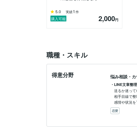
1
5.0
実績
件
2,000
購入可能
円
職種・スキル
得意分野
悩み相談・カ
・LINE文章整
送るか迷って
相手目線で整
感情や状況を
恋愛