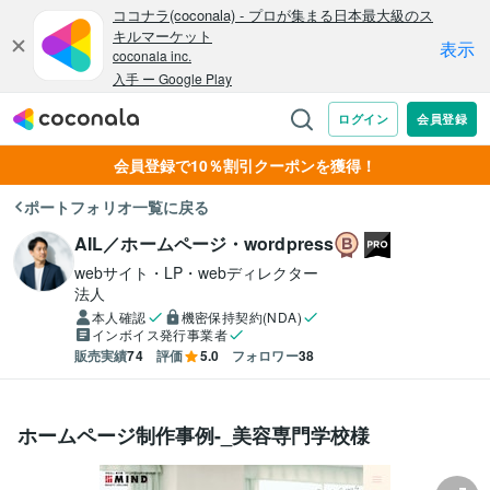
会員登録で10％割引クーポンを獲得！
ポートフォリオ一覧に戻る
AIL／ホームページ・wordpress
webサイト・LP・webディレクター
法人
本人確認
機密保持契約(NDA)
インボイス発行事業者
販売実績
74
評価
5.0
フォロワー
38
ホームページ制作事例-_美容専門学校様