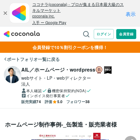
会員登録で10％割引クーポンを獲得！
ポートフォリオ一覧に戻る
AIL／ホームページ・wordpress
webサイト・LP・webディレクター
法人
本人確認
機密保持契約(NDA)
インボイス発行事業者
販売実績
74
評価
5.0
フォロワー
38
ホームページ制作事例-_缶製造・販売業者様