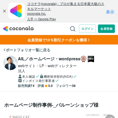
会員登録で10％割引クーポンを獲得！
ポートフォリオ一覧に戻る
AIL／ホームページ・wordpress
webサイト・LP・webディレクター
法人
本人確認
機密保持契約(NDA)
インボイス発行事業者
販売実績
74
評価
5.0
フォロワー
38
ホームページ制作事例-_バルーンショップ様