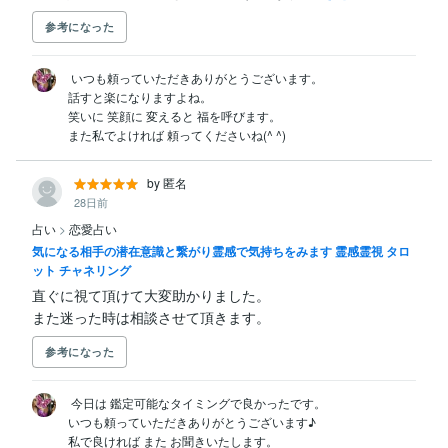
参考になった
 いつも頼っていただきありがとうございます。

話すと楽になりますよね。

笑いに 笑顔に 変えると 福を呼びます。

また私でよければ 頼ってくださいね(^ ^)
by 匿名
28日前
占い
>
恋愛占い
気になる相手の潜在意識と繋がり霊感で気持ちをみます 霊感霊視 タロ
ット チャネリング
直ぐに視て頂けて大変助かりました。

また迷った時は相談させて頂きます。
参考になった
 今日は 鑑定可能なタイミングで良かったです。

いつも頼っていただきありがとうございます♪

私で良ければ また お聞きいたします。
