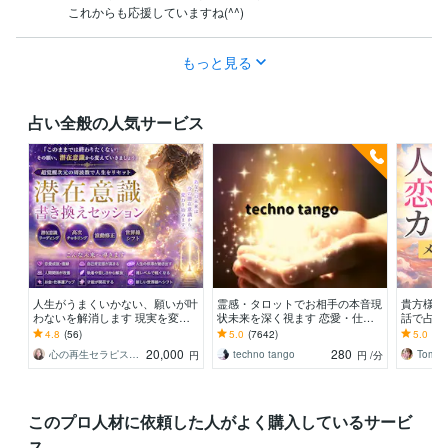
これからも応援していますね(^^)
もっと見る
占い全般の人気サービス
人生がうまくいかない、願いが叶
霊感・タロットでお相手の本音現
貴方様の
わないを解消します 現実を変え
状未来を深く視ます 恋愛・仕
話で占い
るために努力したのに、自力では
事・家族・人間関係の本質を見抜
オラクル
4.8
(56)
5.0
(7642)
5.0
(71
もう無理と感じている
きスピード解決へ
ドを使用
20,000
280
心の再生セラピスト YASUKO
techno tango
Tomo_
円
円
/分
このプロ人材に依頼した人がよく購入しているサービ
ス