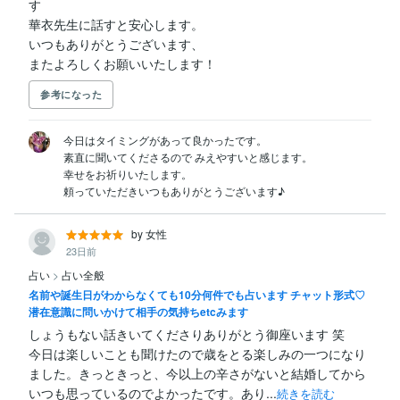
す

華衣先生に話すと安心します。

いつもありがとうございます、

またよろしくお願いいたします！
参考になった
 今日はタイミングがあって良かったです。

 素直に聞いてくださるので みえやすいと感じます。

 幸せをお祈りいたします。

 頼っていただきいつもありがとうございます♪
by 女性
23日前
占い
>
占い全般
名前や誕生日がわからなくても10分何件でも占います チャット形式♡
潜在意識に問いかけて相手の気持ちetcみます
しょうもない話きいてくださりありがとう御座います 笑

今日は楽しいことも聞けたので歳をとる楽しみの一つになり
ました。きっときっと、今以上の辛さがないと結婚してから
いつも思っているのでよかったです。あり...
続きを読む