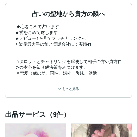
占いの聖地から貴方の隣へ
 ★心をこめて占います

★愛をこめて癒します

★デビュー1ヶ月でプラチナランクへ

✴︎業界最大手の館と電話会社にて実績有

 ⭐️タロットとチャネリングを駆使して相手の方や貴方自
身の本心を知り解決策をみつけます。

 ✳️恋愛（歳の差、同性、婚外、復縁、婚活）

✳️仕事（適職、就活、キャリアup、副業、開業）

もっと見る
✳️学業 （進学、受験、成績向上、資格取得）

✳️家庭（嫁姑、夫婦仲、子育て、不登校、離婚）

出品サービス（9件）
 ✳️性愛（SEXレス、性嗜好、性商売、LGBT）

✳️健康（病、精神、闘病、障害、不調、習慣）
