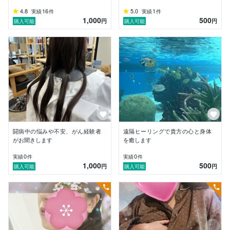
4.8
16
5.0
1
実績
件
実績
件
1,000
500
円
円
購入可能
購入可能
闘病中の悩みや不安、がん経験者
遠隔ヒーリングで貴方の心と身体
がお聞きします
を癒します
0
0
実績
件
実績
件
1,000
500
円
円
購入可能
購入可能