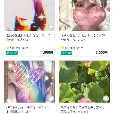
★あらゆるジャンルに 偏見なく対応させていただきま
す。

名前や誕生日がわからなくても10
名前や誕生日がわからなくても30
分何件でも占います
分何件でも占います
5.0
359
4.9
227
実績
件
実績
件
1,000
3,000
円
円
購入可能
購入可能
誰にも言えない秘密を10分チャッ
気になる相手の潜在意識と繋がり
トで傾聴いたします
霊感で気持ちをみます