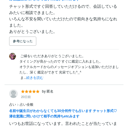
チャット形式ですぐ回答していただけるので、会話している
みたいに相談できました。

いろんな不安を聞いていただけたので前向きな気持ちになれ
ました。

ありがとうございました。
参考になった
 ご縁をいただきありがとうございました。

タイミングが良かったので すぐに鑑定に入れました。

オラクルカードからのメッセージオプションも追加いただけまし
たし、深く 鑑定ができて 光栄でした^_^

 ま...
続きを読む
by 匿名
20日前
占い
>
占い全般
名前や誕生日がわからなくても30分何件でも占います チャット形式♡
潜在意識に問いかけて相手の気持ちetcみます
いつもお世話になっています。言われたことが当たっていま