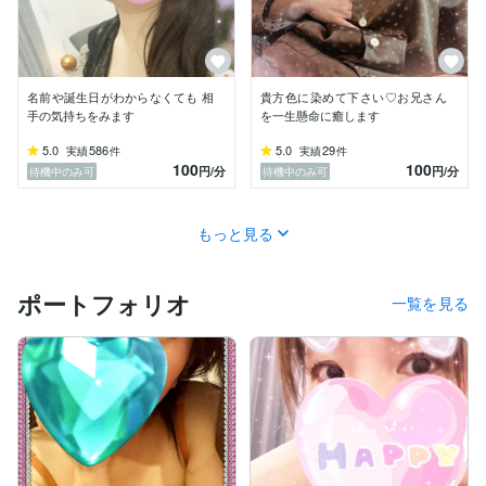
名前や誕生日がわからなくても 相
貴方色に染めて下さい♡お兄さん
手の気持ちをみます
を一生懸命に癒します
5.0
586
5.0
29
実績
件
実績
件
100
100
円
/分
円
/分
待機中のみ可
待機中のみ可
もっと見る
ポートフォリオ
一覧を見る