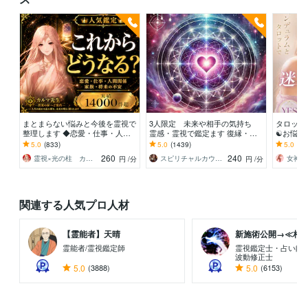
まとまらない悩みと今後を霊視で
3人限定 未来や相手の気持ち
タロット
整理します ◆恋愛・仕事・人間
霊感・霊視で鑑定ます 復縁・片
☯️お悩
関係が重なった悩みも一緒に紐解
想い・出逢い・結婚・夫婦関係
事・転職⭕
5.0
(833)
5.0
(1439)
5.0
(40
きます
色々丁寧に視ます
O〜‼️悩
260
240
霊視×光の柱 カルマ先生
スピリチャルカウンセラー アイリス綾
円
/分
円
/分
関連する人気プロ人材
【霊能者】天晴
新施術公開→≪相手意
霊能者/霊視鑑定師
霊視鑑定士・占い師
波動修正士
5.0
(3888)
5.0
(6153)