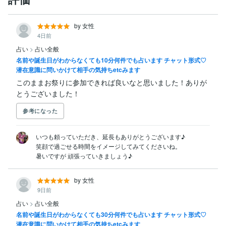
by 女性
4日前
占い
>
占い全般
名前や誕生日がわからなくても10分何件でも占います チャット形式♡
潜在意識に問いかけて相手の気持ちetcみます
このままお祭りに参加できれば良いなと思いました！ありが
とうございました！
参考になった
 いつも頼っていただき、延長もありがとうございます♪

 笑顔で過ごせる時間をイメージしてみてくださいね。

 暑いですが 頑張っていきましょう♪
by 女性
9日前
占い
>
占い全般
名前や誕生日がわからなくても30分何件でも占います チャット形式♡
潜在意識に問いかけて相手の気持ちetcみます