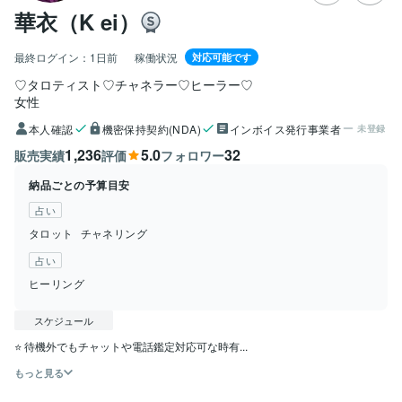
華衣（K ei）
最終ログイン：
1日前
稼働状況
対応可能です
♡タロティスト♡チャネラー♡ヒーラー♡
女性
本人確認
機密保持契約(NDA)
インボイス発行事業者
未登録
1,236
5.0
32
販売実績
評価
フォロワー
納品ごとの予算目安
占い
タロット
チャネリング
占い
ヒーリング
スケジュール
⭐️ 待機外でもチャットや電話鑑定対応可な時有...
もっと見る