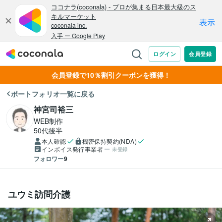
会員登録で10％割引クーポンを獲得！
ポートフォリオ一覧に戻る
神宮司裕三
WEB制作
50代後半
本人確認
機密保持契約(NDA)
インボイス発行事業者
未登録
フォロワー
9
ユウミ訪問介護