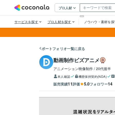
ポートフォリオ一覧に戻る
動画制作ビズアニメ
アニメーション映像制作
20代後半
本人確認
機密保持契約(NDA)
11
5.0
14
販売実績
評価
フォロワー