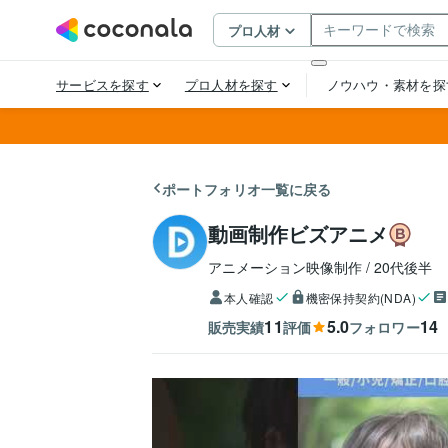
ポートフォリオ一覧に戻る
動画制作ビズアニメ
アニメーション映像制作
20代後半
本人確認
機密保持契約(NDA)
11
5.0
14
販売実績
評価
フォロワー