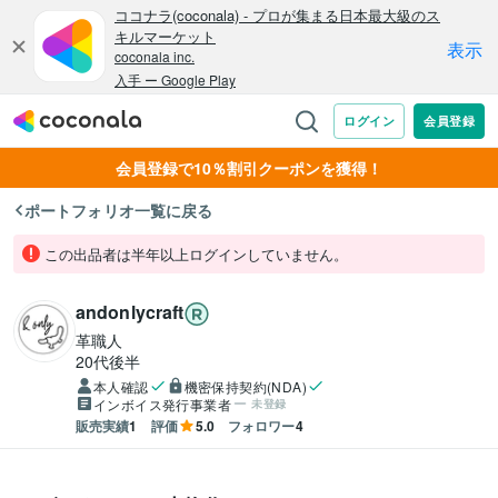
会員登録で10％割引クーポンを獲得！
ポートフォリオ一覧に戻る
この出品者は半年以上ログインしていません。
andonlycraft
革職人
20代後半
本人確認
機密保持契約(NDA)
インボイス発行事業者
未登録
販売実績
1
評価
5.0
フォロワー
4