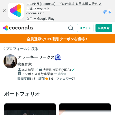
会員登録で10％割引クーポンを獲得！
プロフィールに戻る
アラーキーワークス
映像作家
本人確認
機密保持契約(NDA)
インボイス発行事業者
未登録
販売実績
617
評価
5.0
フォロワー
74
ポートフォリオ