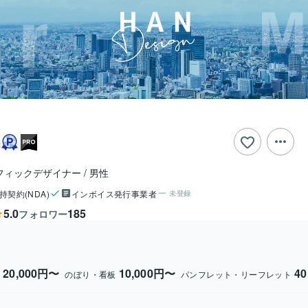
n
フィックデザイナー
男性
持契約(NDA)
インボイス発行事業者
未登録
5.0
185
フォロワー
20,000円〜
10,000円〜
4
ー
のぼり・看板
パンフレット・リーフレット