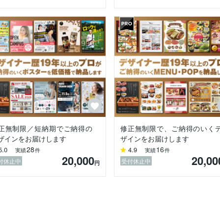
正無制限／短納期でご納得の
修正無制限で、ご納得のいく
ザインをお届けします
ザインをお届けします
28
16
5.0
4.9
実績
件
実績
件
20,000
20,00
付休止中
受付休止中
円