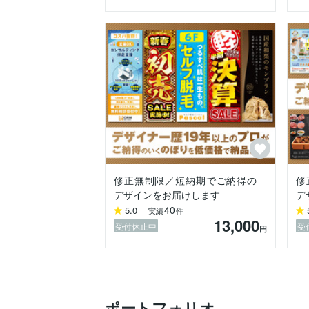
修正無制限／短納期でご納得の
修
デザインをお届けします
デ
40
5.0
実績
件
13,000
受付休止中
受
円
ポートフォリオ