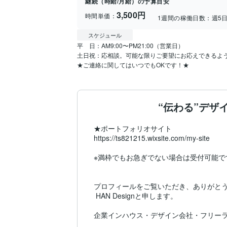
継続（時給/月給）の予算目安
3,500円
時間単価：
1週間の稼働日数：
週5
スケジュール
平　日：AM9:00〜PM21:00（営業日）

土日祝：応相談。可能な限りご要望にお応えできるよう
★ご連絡に関してはいつでもOKです！★
“伝わる”デ
★ポートフォリオサイト

https://ts821215.wixsite.com/my-site

※満枠でもお急ぎでない場合は受付可能で
プロフィールをご覧いただき、ありがとう
 HAN Designと申します。

企業インハウス・デザイン会社・フリーラ
デザイナー歴19年以上の経験がございます