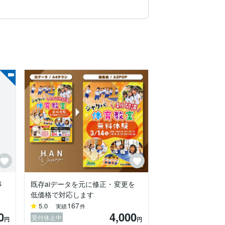
事
既存aiデータを元に修正・変更を
低価格で対応します
167
5.0
実績
件
0
4,000
受付休止中
円
円