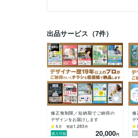
様々な紙媒体のデザインを手掛けてきた経
ご依頼者様のご要望に合わせて正確・スピ
すっきりしたデザインからインパクトのあ
（チラシ・フライヤー・パンフ・ポスター・メ
出品サービス（7件）
丁寧かつスピーディーな制作を心がけてお
何かお困りの事がございましたらお気軽に
★初めての方もぜひお気軽に★

※制作物は制作事例として掲載させていた
（NGの場合はお気軽にお知らせください
修正無制限／短納期でご納得の
修
デザインをお届けします
デ
1,283
5.0
実績
件
20,000
購入可能
受
円