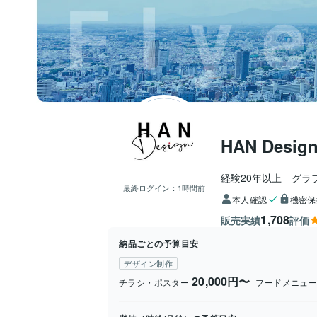
HAN Desig
経験20年以上　グラ
最終ログイン：
1時間前
本人確認
機密保
1,708
販売実績
評価
納品ごとの予算目安
デザイン制作
20,000円〜
チラシ・ポスター
フードメニュ