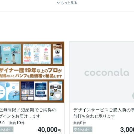
もっと見る
験を活かし、

ーディー・丁寧に対応させて頂きます。

るデザインまで幅広く対応可能でございます。

ニュー・名刺・パッケージ・看板 etc.  ）

り、

ご相談ください。

だく場合がございます。

）
正無制限／短納期でご納得の
デザインサービスご購入前の
ザインをお届けします
前打ち合わせ承ります
10
0
5.0
実績
件
実績
件
40,000
3,00
付休止中
受付休止中
円