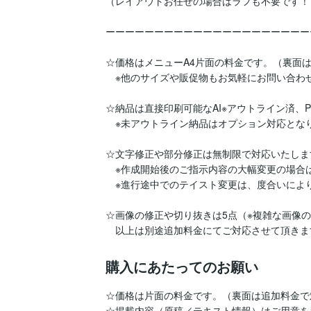
（レイアウトお任せの場合はラフも不要です！）
ーーーーーーーーーーーーーーーーーーーーー
☆価格はメニューA4片面の料金です。（裏面は
　※他のサイズや販促物もお気軽にお問い合わせ
☆納品は直接印刷可能なAI※アウトライン済、PD
　※未アウトライン納品はオプション対応となり
☆文字修正や部分修正は無制限で対応いたします
　※作成開始後のご指示内容の大幅変更の場合
　※進行途中でのテイスト変更は、度合いによ
☆画像の修正や切り抜きは5点（※複雑な画像の
　以上は別途追加料金にてご対応させて頂きま
購入にあたってのお願い
☆価格は片面の料金です。（裏面は追加料金で
☆掲載内容（原稿／テキスト情報）はご用意を