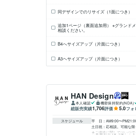
同デザインでのリサイズ（1面につき）
追加1ページ（裏面追加用） ※グランド
相談ください。
B4へサイズアップ（片面につき）
A3ヘサイズアップ（片面につき）
HAN Design
本人確認
機密保持契約(NDA)
1,706
5.0
総販売実績
評価
フォ
スケジュール
平　日：AM9:00〜PM21:
土日祝：応相談。可能な限
★ご連絡に関してはいつで