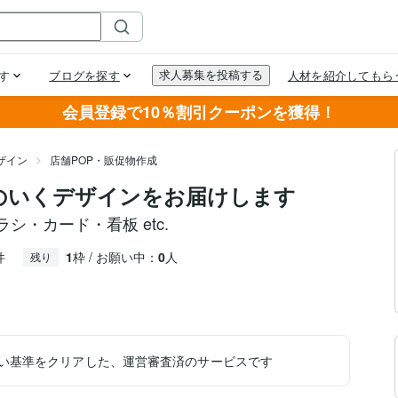
会員登録で10％割引クーポンを獲得！
ザイン
店舗POP・販促物作成
のいくデザインをお届けします
・カード・看板 etc.
件
1
枠 / お願い中：
0
人
残り
い基準をクリアした、運営審査済のサービスです