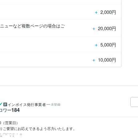
＋
2,000円
メニューなど複数ページの場合はご
＋
20,000円
＋
5,000円
＋
10,000円
インボイス発行事業者
未登録
184
ロワー
00（営業日）

りご要望にお応えできるよう尽力いたします。

もOKです！★