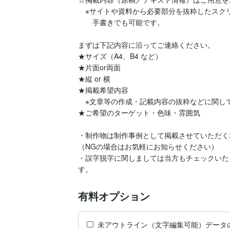
　※サイトや資料から必要部分を抜粋したスクリ
　　手書きでも可能です。

まずは下記内容に沿ってご連絡ください。

★サイズ（A4、B4 など）

★片面or両面

★縦 or 横

★掲載希望内容

　※文章等の作成・記載内容の抜粋などに関し
★ご希望のターゲット・色味・雰囲気

・制作物は制作事例として掲載させていただく
（NGの場合はお気軽にお知らせください）

・誤字脱字に関しましては当方もチェックいた
す。
有料オプション
未アウトライン（文字編集可能）データ