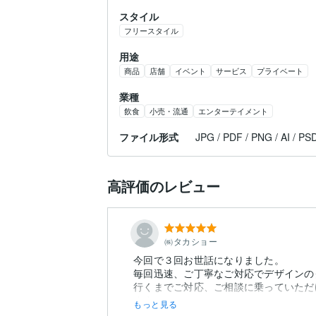
スタイル
フリースタイル
用途
商品
店舗
イベント
サービス
プライベート
業種
飲食
小売・流通
エンターテイメント
ファイル形式
JPG / PDF / PNG / AI / PS
高評価のレビュー
㈱タカショー
今回で３回お世話になりました。
毎回迅速、ご丁寧なご対応でデザインの
行くまでご対応、ご相談に乗っていただ
ます。
もっと見る
数あるデザイナー選びで迷っていらっしゃ