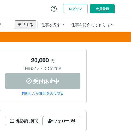
20,000
円
100ポイント (0.5％) 獲得
受付休止中
再開したら通知を受け取る
出品者に質問
フォロー
184