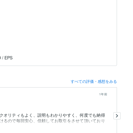
D / EPS
すべての評価・感想をみる
1年前
夜
クオリティもよく、説明もわかりやすく、何度でも納得
思
けるので毎回安心、信頼してお取引をさせて頂いており
面
て
も
る方には...