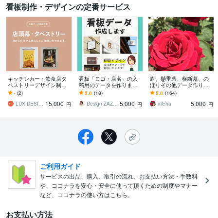
看板制作・デザインの定番サービス
キッチンカー・飲食店タ
看板「ロゴ・店名」の入
旗、懸垂幕、横断幕、の
ペストリーデザイン制作
稿用のデータを作ります
ぼりその他データ作りま
します 看板業者へそのま
→ロゴ・店名「入稿用デ
す 会社、学校、各種団体
-
(2)
5.0
(18)
5.0
(164)
ま入稿できます。
ータ作成」※デザイン別途
様、イラストレーターデ
15,000
5,000
5,000
オプションです
ータ作成します！
LUX DESIGN LAB
Design ZAZOU
mieha
円
円
円
ご利用ガイド
サービスの出品、購入、取引の流れ、お支払い方法・手数料
や、ココナラを安心・安全に使って頂くための制度やマナー
など、ココナラの使い方はこちら。
お支払い方法