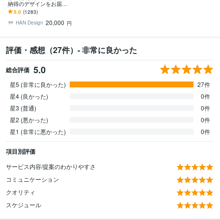
納得のデザインをお届け
します その他、パンフ・
5.0
(1283)
ポスター・メニュー・名
20,000
刺・看板 etc.
HAN Design
円
評価・感想（27件）- 非常に良かった
5.0
総合評価
星5 (非常に良かった)
27件
星4 (良かった)
0件
星3 (普通)
0件
星2 (悪かった)
0件
星1 (非常に悪かった)
0件
項目別評価
サービス内容/提案のわかりやすさ
コミュニケーション
クオリティ
スケジュール