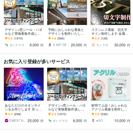
デザイン+窓シール・パネ
手軽におしゃれな看板と
ステンレス看板 切文字
ルなど実物看板作成しま
デザインを制作いたしま
サイン制作します 金属の
す 1800件実績｜窓シール
す 看板・ウィンドウサイ
高級感を生かしたサイン
5.0
(1970)
4.9
(366)
5.0
(128)
等の看板制作｜持込デー
ンをご提案致します（デ
を取り付けませんか★
6,000
20,000
30,000
タOK
ザインのみも可能）
まいどケロ
S ART DESIGN
モノラボ
円
円
円
お気に入り登録が多いサービス
あなただけのネオンサイ
デザイン+窓シール・パネ
鮮明で上品！おしゃれな
ンをお作りします 安っぽ
ルなど実物看板作成しま
アクリル看板を制作しま
くないワンランク上の法
す 1800件実績｜窓シール
す フルカラーで美しい看
5.0
(299)
5.0
(1970)
4.9
(336)
人向けLEDネオンサイン
等の看板制作｜持込デー
板＆ミニ看板のセット！
25,000
6,000
10,000
タOK
送料無料！
EWEST NeonsignTokyo
まいどケロ
●GO
円
円
円