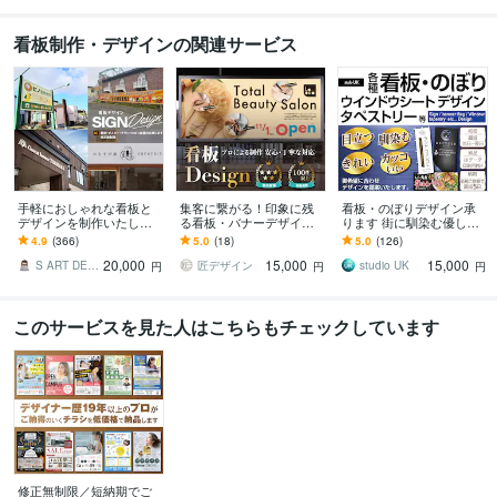
看板制作・デザインの関連サービス
手軽におしゃれな看板と
集客に繋がる！印象に残
看板・のぼりデザイン承
デザインを制作いたしま
る看板・バナーデザイン
ります 街に馴染む優しく
す 看板・ウィンドウサイ
します 初稿提出3営業日！
きれいな看板を
4.9
(366)
5.0
(18)
5.0
(126)
ンをご提案致します（デ
修正回数無制限！著作権
20,000
15,000
15,000
ザインのみも可能）
フリー素材選定可能！
S ART DESIGN
匠デザイン
studio UK
円
円
円
このサービスを見た人はこちらもチェックしています
修正無制限／短納期でご