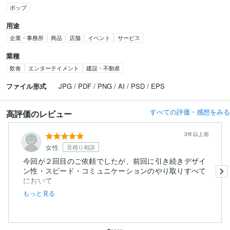
ポップ
用途
企業・事務所
商品
店舗
イベント
サービス
業種
飲食
エンターテイメント
建設・不動産
ファイル形式
JPG / PDF / PNG / AI / PSD / EPS
すべての評価・感想をみる
高評価のレビュー
3年以上前
女性
見積り相談
今回が２回目のご依頼でしたが、前回に引き続きデザイ
ン性・スピード・コミュニケーションのやり取りすべて
において
文句なしの...
もっと見る