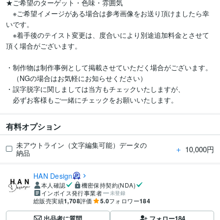
★ご希望のターゲット・色味・雰囲気

　※ご希望イメージがある場合は参考画像をお送り頂けましたら幸
いです。

　※着手後のテイスト変更は、度合いにより別途追加料金とさせて
頂く場合がございます。

・制作物は制作事例として掲載させていただく場合がございます。

　（NGの場合はお気軽にお知らせください）

・誤字脱字に関しましては当方もチェックいたしますが、

　必ずお客様もご一緒にチェックをお願いいたします。
有料オプション
未アウトライン（文字編集可能）データの
＋
10,000円
納品
HAN Design
本人確認
機密保持契約(NDA)
インボイス発行事業者
未登録
総販売実績
1,708
評価
5.0
フォロワー
184
出品者に質問
フォロー
184