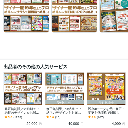
普通自動車第一種運転免許
取得年 : 1999年
ビジネス・クリエイティブツール
Adobe Illustrator:23年
Adobe Photoshop:23年
Excel:20年
Google スプレッドシート:15年
得意分野
デザイン制作
チラシ・ポスター
フードメニュー
のぼり・看板
パンフレ
ット・リーフレット
学歴
宝塚造形芸術大学 短期大学部
2001年3月 ~ 2003年2月
出品者のその他の人気サービス
受付休止中
受付休止中
修正無制限／短納期でご
修正無制限／短納期でご
既存aiデータを元に修正・
納得のデザインをお届け
納得のデザインをお届け
変更を低価格で対応しま
します その他、パンフ・
します その他、チラシ・
す 部分的な情報の削除・
5.0
(1283)
5.0
(10)
5.0
(167)
ポスター・メニュー・名
ポスター・メニュー・名
変更・追加・色変更など
20,000
40,000
4,000
刺・看板 etc.
刺・看板 etc.
ご対応します
円
円
円