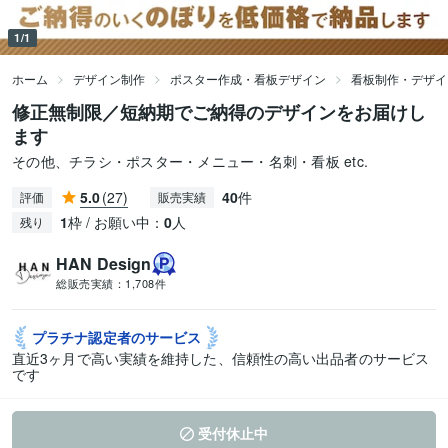
1/1
ホーム
デザイン制作
ポスター作成・看板デザイン
看板制作・デザイ
修正無制限／短納期でご納得のデザインをお届けし
ます
その他、チラシ・ポスター・メニュー・名刺・看板 etc.
5.0
(27)
40
件
評価
販売実績
1
枠 / お願い中：
0
人
残り
HAN Design
総販売実績：
1,708件
プラチナ認定者の
サービス
直近3ヶ月で高い実績を維持した、信頼性の高い出品者のサービス
です
受付休止中