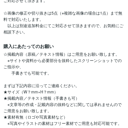
ご対応させて頂きます。

☆画像の修正や切り抜きは5点（※複雑な画像の場合は1点）まで無
料で対応いたします。

　以上は別途追加料金にてご対応させて頂きますので、お気軽にご
相談下さい。
購入にあたってのお願い
☆掲載内容（原稿／テキスト情報）はご用意をお願い致します。

　※サイトや資料から必要部分を抜粋したスクリーンショットでの
ご指示や、

　　手書きでも可能です。

まずは下記内容に沿ってご連絡ください。

★サイズ（W？mm×H？mm）

★掲載内容／テキスト情報（手書きも可）

　※文章等の作成・記載内容の抜粋などに関しては承れませんので
ご用意をお願い致します。

★素材有無（ロゴや写真素材など）

　※写真やイラストの素材はフリー素材でご用意も対応可能です。
