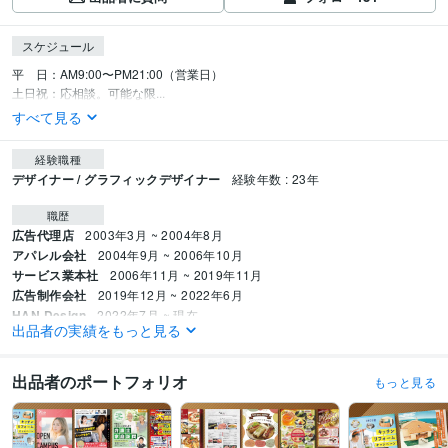
スケジュール
平　日：AM9:00〜PM21:00（営業日）

土日祝：応相談。可能な限...
すべて見る
経験職種
デザイナー / グラフィックデザイナー
経験年数 : 23年
職歴
広告代理店
2003年3月 ~ 2004年8月
アパレル会社
2004年9月 ~ 2006年10月
サービス業本社
2006年11月 ~ 2019年11月
広告制作会社
2019年12月 ~ 2022年6月
HAN Design
2022年7月 ~ 現在
出品者の実績をもっと見る
受賞歴
ココナラ【チラシ・フライヤー】カテゴリランキング1位獲得
ココナラ 販
出品者のポートフォリオ
もっと見る
売実績1,600件突破（2022年1月〜）
ココナラ 【デザイン】カテゴリラン
キング1位獲得
ココナラ PRO認定
資格・検定