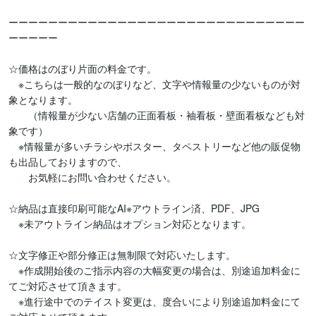
ーーーーーーーーーーーーーーーーーーーーーーーーーーーーーー
ーーーーー

☆価格はのぼり片面の料金です。

　※こちらは一般的なのぼりなど、文字や情報量の少ないものが対
象となります。

　　（情報量が少ない店舗の正面看板・袖看板・壁面看板なども対
象です）

　※情報量が多いチラシやポスター、タペストリーなど他の販促物
も出品しておりますので、

　　お気軽にお問い合わせください。

☆納品は直接印刷可能なAI※アウトライン済、PDF、JPG

　※未アウトライン納品はオプション対応となります。

☆文字修正や部分修正は無制限で対応いたします。

　※作成開始後のご指示内容の大幅変更の場合は、別途追加料金に
てご対応させて頂きます。

　※進行途中でのテイスト変更は、度合いにより別途追加料金にて