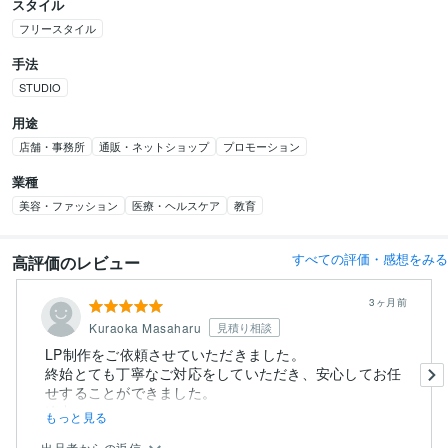
スタイル
フリースタイル
手法
STUDIO
用途
店舗・事務所
通販・ネットショップ
プロモーション
業種
美容・ファッション
医療・ヘルスケア
教育
すべての評価・感想をみる
高評価のレビュー
3ヶ月前
Kuraoka Masaharu
見積り相談
LP制作をご依頼させていただきました。
終始とても丁寧なご対応をしていただき、安心してお任
せすることができました。
途中...
もっと見る
出品者からの返信