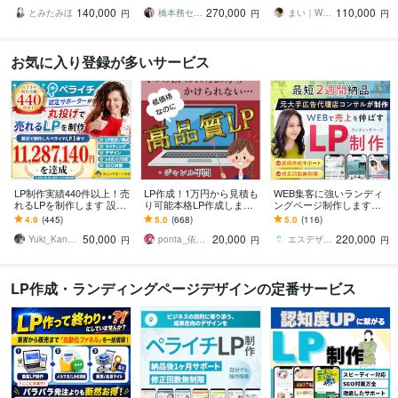
反応を高めるLPを設計！
原稿ゼロから丸投げOK
ン実績多数！
140,000
270,000
110,000
とみたみほ
橋本務セールスデザインオフィス合同会社
まい｜WEBデザイナー・イラストレーター
円
円
円
お気に入り登録が多いサービス
LP制作実績440件以上！売
LP作成！1万円から見積も
WEB集客に強いランディ
れるLPを制作します 設
り可能本格LP作成します
ングページ制作します
計、構成からライティン
元広告代理店勤務、現ア
【公式PRO認定済】広告
4.9
(445)
5.0
(668)
5.0
(116)
グ、デザインまで全て丸
フィリエイターがLP作成
成果を最大化するLPを制
50,000
20,000
220,000
投げ対応可能！
★サンプルあり
作します
Yuki_Kanamaru
ponta_依頼多数のため返信遅れます
エスデザインマーケティング
円
円
円
LP作成・ランディングページデザインの定番サービス