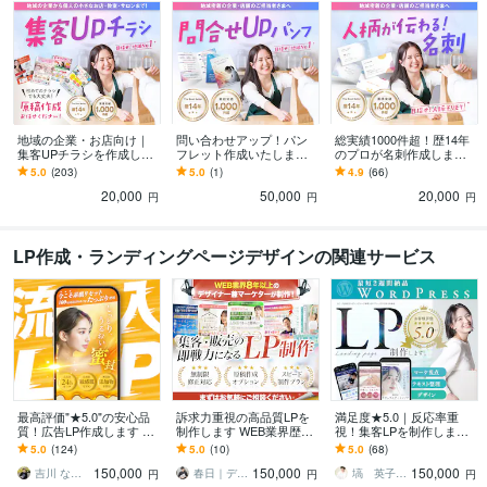
地域の企業・お店向け｜
問い合わせアップ！パン
総実績1000件超！歴14年
集客UPチラシを作成しま
フレット作成いたします
のプロが名刺作成します
す 地域の企業・お店・教
目指せ地域No.1！ジャン
印刷OK！ショップカード
5.0
(203)
5.0
(1)
4.9
(66)
室・サロンの効果的な集
ル問わずお任せくださ
やポイントカードもお任
20,000
50,000
20,000
客はお任せください
い！
せください
円
円
円
LP作成・ランディングページデザインの関連サービス
最高評価"★5.0"の安心品
訴求力重視の高品質LPを
満足度★5.0｜反応率重
質！広告LP作成します セ
制作します WEB業界歴８
視！集客LPを制作します
ットで"広告動画"が50%O
年のデザイナー兼マーケ
テキスト整理・導線設計
5.0
(124)
5.0
(10)
5.0
(68)
FF！LP単品の制作も大歓
ターが制作を担当！
もお任せください
150,000
150,000
150,000
迎！
吉川 なおき
春日｜デザイン制作
塙 英子｜LPデザイナー
円
円
円