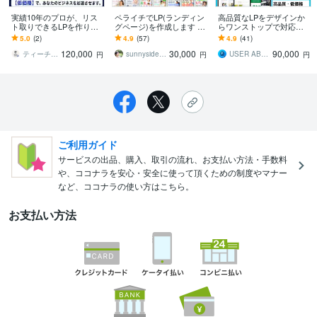
実績10年のプロが、リス
ペライチでLP(ランディン
高品質なLPをデザインか
ト取りできるLPを作りま
グページ)を作成します 認
らワンストップで対応し
す UTAGE/公式ラインに
定サポーターが高品質の
ます SEO対策/デザイン/
5.0
(2)
4.9
(57)
4.9
(41)
誘導等、フルカスタマイ
ランディングページを格
修正無料/スマホ対応
120,000
30,000
90,000
ズ致します。
安で作ります。
ティーチ＆ファネルデザイン
sunnyside design
USER ABILITIES
円
円
円
ご利用ガイド
サービスの出品、購入、取引の流れ、お支払い方法・手数料
や、ココナラを安心・安全に使って頂くための制度やマナー
など、ココナラの使い方はこちら。
お支払い方法