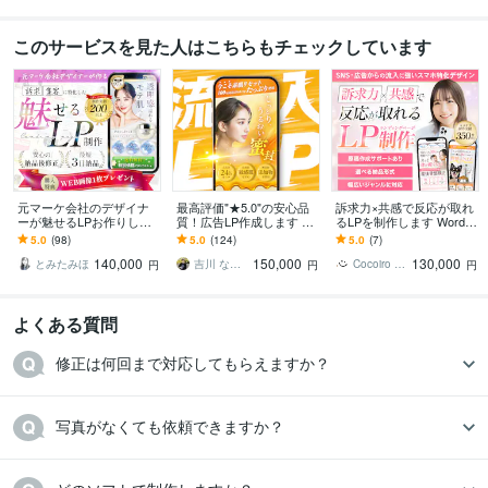
このサービスを見た人はこちらもチェックしています
元マーケ会社のデザイナ
最高評価"★5.0"の安心品
訴求力×共感で反応が取れ
ーが魅せるLPお作りしま
質！広告LP作成します セ
るLPを制作します WordPr
す マーケティング視点で
ットで"広告動画"が50%O
ess/ペライチ/STUDIO/Wi
5.0
(98)
5.0
(124)
5.0
(7)
反応を高めるLPを設計！
FF！LP単品の制作も大歓
xにも対応◎
140,000
150,000
130,000
迎！
とみたみほ
吉川 なおき
Cocoiro Design
円
円
円
よくある質問
修正は何回まで対応してもらえますか？
写真がなくても依頼できますか？