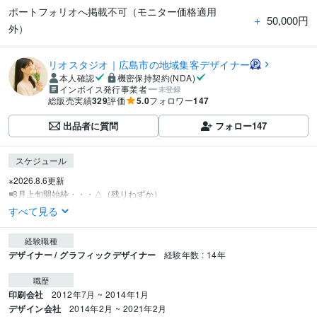
ポートフォリオへ掲載不可（モニター価格適用
＋
50,000円
外）
リオスタジオ｜広島市の地域集客デザイナー
本人確認
機密保持契約(NDA)
インボイス発行事業者
未登録
総販売実績
329
評価
5.0
フォロワー
147
出品者に質問
フォロー
147
スケジュール
※2026.8.6更新

◾️8月上旬開始枠・・・△（残りわずか）
すべて見る
経験職種
デザイナー / グラフィックデザイナー
経験年数 : 14年
職歴
印刷会社
2012年7月 ~ 2014年1月
デザイン会社
2014年2月 ~ 2021年2月