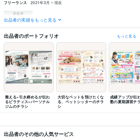
フリーランス
2021年3月 ~ 現在
受賞歴
出品者の実績をもっと見る
ココナラPRO認定（チラシ作成・フライヤーデザイン）
ココナラPRO認定
（パンフレット・カタログデザイン）
ココナラPRO認定（名刺作成・各種
カードデザイン）
出品者のポートフォリオ
もっと見る
ビジネス・クリエイティブツール
Adobe Photoshop:14年
Adobe Illustrator:14年
CLIP STUDIO PAINT:5年
STUDIO:1年
得意分野
デザイン制作
フライヤー・チラシ
名刺・ショップカード
パンフレッ
ト・カタログ
印刷
カフェ
雑貨
小売
教育
ライフスタイル
美容
食品
レストラン
アパレル
Web制作・HP作成・EC構築
LPデザイン
整える×引き締めるが伝わ
大切なペットを預けたくな
成績アップが伝
るピラティス×パーソナル
る、ペットシッターのチラ
塾の夏期講習チ
ジムのチラシ
シ
出品者のその他の人気サービス