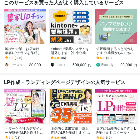
このサービスを買った人がよく購入しているサービス
地域の企業・お店向け｜
kintoneで業務システムを
短尺動画まるっと制作し
集客UPチラシを作成しま
開発します 【中小企業向
ます 企業様からのご依頼
す 地域の企業・お店・教
け】専用システムの構築
多数！おしゃれな動画制
5.0
(203)
5.0
(36)
5.0
(30)
室・サロンの効果的な集
で社内DXをサポート
作します！
20,000
500,000
20,000
客はお任せください
リオスタジオ｜広島市の地域集客デザイナー
hero（ヒーロー）｜kintone
Blue Lily
円
円
円
LP作成・ランディングページデザインの人気サービス
元マーケ会社のデザイナ
圧倒的な成果実績！売上
集客に効果的な女性向けL
ーが魅せるLPお作りしま
直結のLPを作成します Go
P作ります スクール・養
す マーケティング視点で
ogle・Meta広告で成果！
成講座系などのLPデザイ
5.0
(98)
5.0
(90)
5.0
(17)