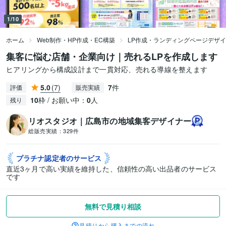
1/10
ホーム
Web制作・HP作成・EC構築
LP作成・ランディングページデザ
集客に悩む店舗・企業向け｜売れるLPを作成します
ヒアリングから構成設計まで一貫対応、売れる導線を整えます
5.0
(7)
7
件
評価
販売実績
10
枠 / お願い中：
0
人
残り
リオスタジオ｜広島市の地域集客デザイナー
総販売実績：
329件
プラチナ認定者の
サービス
直近3ヶ月で高い実績を維持した、信頼性の高い出品者のサービス
です
無料で見積り相談
見積りから購入までの流れ