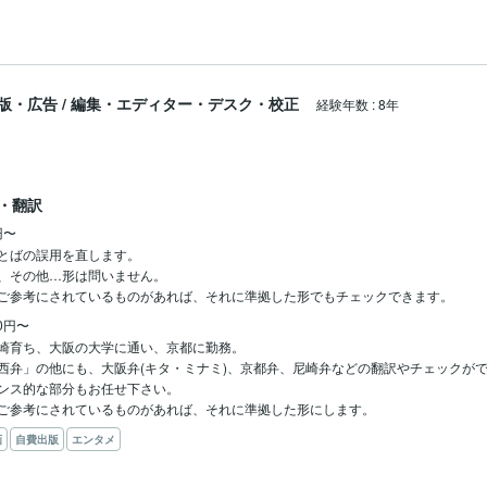
版・広告
/
編集・エディター・デスク・校正
経験年数
:
8年
・翻訳
円〜
とばの誤用を直します。

、その他…形は問いません。

ご参考にされているものがあれば、それに準拠した形でもチェックできます。
00円〜
崎育ち、大阪の大学に通い、京都に勤務。

西弁」の他にも、大阪弁(キタ・ミナミ)、京都弁、尼崎弁などの翻訳やチェックがで
ンス的な部分もお任せ下さい。

ご参考にされているものがあれば、それに準拠した形にします。
画
自費出版
エンタメ