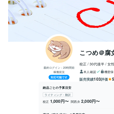
こつめ＠腐
校正
30代後半
女
最終ログイン：
20時間前
本人確認
機密保
稼働状況
対応可能です
103
5
販売実績
評価
納品ごとの予算目安
ライティング・翻訳
1,000円〜
2,000円〜
校正
関西弁