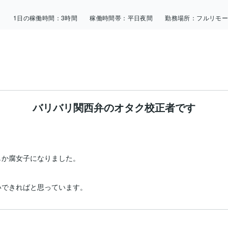
日
1日の稼働時間：
3時間
稼働時間帯：
平日夜間
勤務場所：
フルリモ
バリバリ関西弁のオタク校正者です
か腐女子になりました。

いできればと思っています。