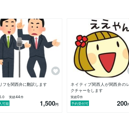
リフを関西弁に翻訳します
ネイティブ関西人が関西弁の
クチャーをします
44
0
5.0
実績
件
実績
件
1,500
200
入可能
予約受付可
円