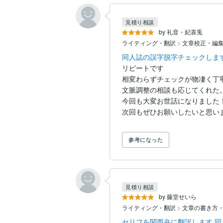
見積り相談
by 礼音・妃喜兎
ライティング・翻訳
>
文章校正・編
同人誌の誤字脱字チェックしま
リピートです

相変わらずチェックが物凄く丁寧
文脈調整の相談も応じてくれた。
今回も大変お世話になりました！
参考になった
見積り相談
by 藤堂せいら
ライティング・翻訳
>
文章の書き方
セリフを関西弁に翻訳します 