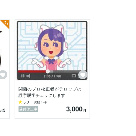
レ
関西のプロ校正者がテロップの
誤字脱字チェックします
1
5.0
実績
件
3,000
受付休止中
円
/分
円