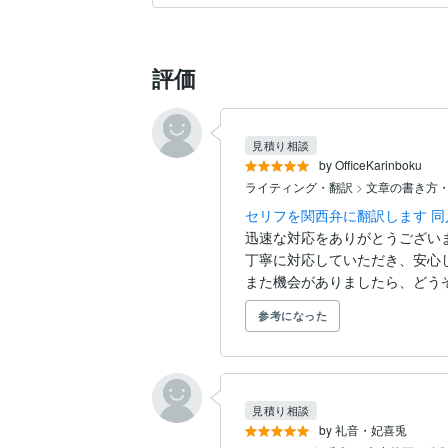
評価
見積り相談
by OfficeKarinboku
ライティング・翻訳
>
文章の書き方
セリフを関西弁に翻訳します 
迅速な対応をありがとうございま
丁寧に対応していただき、安心
また機会がありましたら、どう
参考になった
見積り相談
by 礼音・妃喜兎