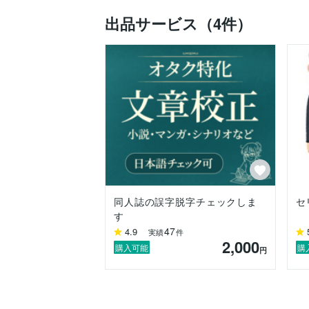
出品サービス（4件）
同人誌の誤字脱字チェックしま
セ
す
47
4.9
実績
件
2,000
購入可能
購
円