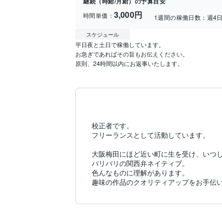
継続（時給/月給）の予算目安
3,000円
時間単価：
1週間の稼働日数：
週4
スケジュール
平日夜と土日で稼働しています。

お急ぎであればその旨もお伝えください。

原則、24時間以内にお返事いたします。
校正者です。

フリーランスとして活動しています。

大阪梅田にほど近い町に生を受け、いつし
バリバリの関西弁ネイティブ。

色んなものに理解があります。

趣味の作品のクオリティアップをお手伝