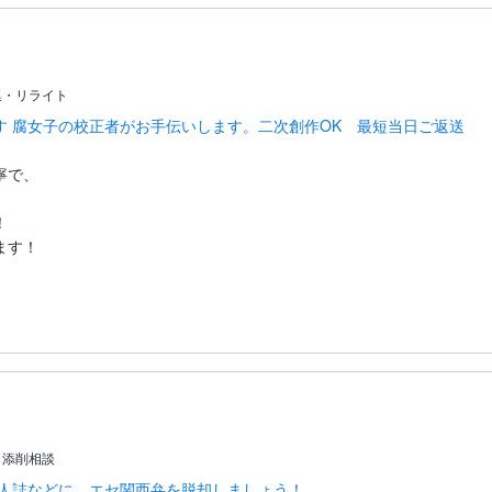
集・リライト
す 腐女子の校正者がお手伝いします。二次創作OK 最短当日ご返送
で、





・添削相談
同人誌などに。エセ関西弁を脱却しましょう！