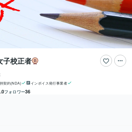
女子校正者
性
持契約(NDA)
インボイス発行事業者
.0
36
フォロワー