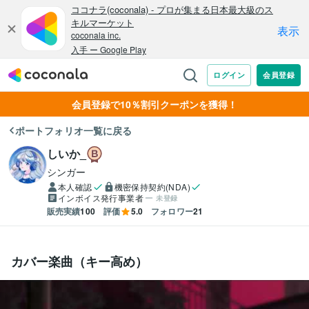
会員登録で10％割引クーポンを獲得！
ポートフォリオ一覧に戻る
しいか_
シンガー
本人確認
機密保持契約(NDA)
インボイス発行事業者
未登録
販売実績
100
評価
5.0
フォロワー
21
カバー楽曲（キー高め）