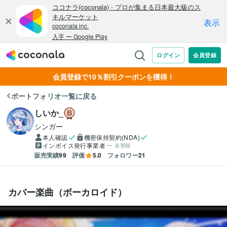
会員登録で10％割引クーポンを獲得！
ポートフォリオ一覧に戻る
しいか_
シンガー
本人確認
機密保持契約(NDA)
インボイス発行事業者
未登録
販売実績
99
評価
5.0
フォロワー
21
カバー楽曲（ボーカロイド）