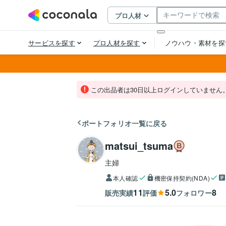
この出品者は30日以上ログインしていません
ポートフォリオ一覧に戻る
matsui_tsuma
主婦
本人確認
機密保持契約(NDA)
11
5.0
8
販売実績
評価
フォロワー