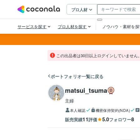
この出品者は30日以上ログインしていません
ポートフォリオ一覧に戻る
matsui_tsuma
主婦
本人確認
機密保持契約(NDA)
11
5.0
8
販売実績
評価
フォロワー