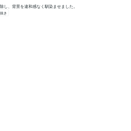
鳥を削除し、背景を違和感なく馴染ませました。
抜き