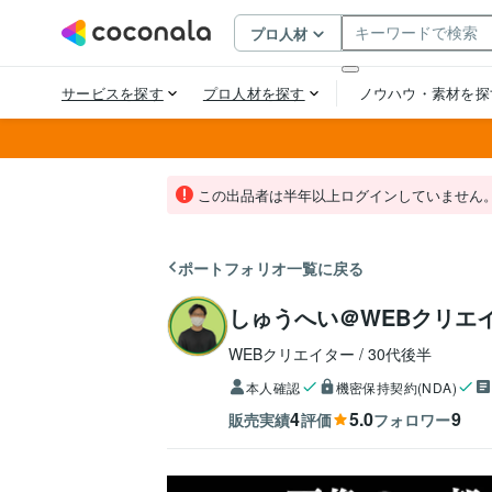
この出品者は半年以上ログインしていません
ポートフォリオ一覧に戻る
しゅうへい＠WEBクリエ
WEBクリエイター
30代後半
本人確認
機密保持契約(NDA)
4
5.0
9
販売実績
評価
フォロワー