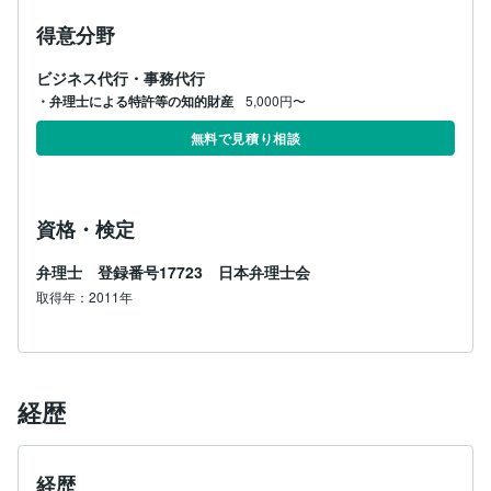
このようなお客様との出会いに感謝しています。

得意分野
それでは、よろしくお願いします。

ビジネス代行・事務代行
日本弁理士会会員
・弁理士による特許等の知的財産
5,000円〜
無料で見積り相談
資格・検定
弁理士 登録番号17723 日本弁理士会
取得年：2011年
経歴
経歴