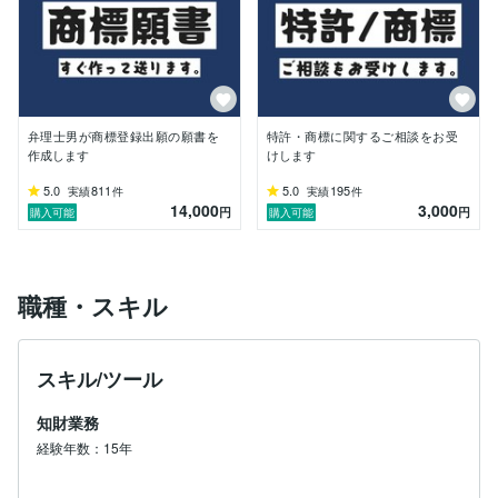
私は、年に数回ほど複数のセミナー会社から依頼で、技
術者向けの特許セミナー講師をしております。一応、多
くの受講者から大変ご好評をいただいており、各セミナ
ー会社からは定期的にセミナー講師のご依頼をいただい
ております。一部のセミナー会社からは特許戦略に関す
る専門書の執筆のご依頼をいただき記事を執筆させてい
ただいております。このような経験から、できるだけ専
弁理士男が商標登録出願の願書を
特許・商標に関するご相談をお受
門知識のなかった過去の自分を想定してお客様と接する
作成します
けします
ようにしています。

5.0
811
5.0
195
実績
件
実績
件
14,000
3,000
2021年2月にココナラで商標の仕事を始めたところ、こ
円
円
購入可能
購入可能
れまで接点が少なかった個人事業主の方やスタートアッ
プ企業の方と交流するようになり、その多くの方がご自
身のビジネスの象徴としての商標（ネーミングやロゴ
等）と真剣に向き合っていることを知りました。私は特
職種・スキル
許（特に外国特許出願）をメインに仕事をしている弁理
士なのですが、ご自身のビジネスを少しでも成功に近づ
けようと日々走り続けているお客様との出会いから本当
スキル/ツール
にたくさんのことを学ばせていております。そして、自
分もこのようなお客様に貢献したいと考えるようになり
知財業務
ました。この感情は、自分でも予想していなかった、と
ても不思議なものでした。誠実で良心を持ち合わせたお
経験年数：15年
客様のために、私は弁理士の視点から限られた時間の中
でできる限りのことをしたいと考えています。そして、