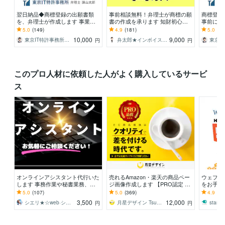
翌日納品◆商標登録の出願書類
事前相談無料！弁理士が商標の願
商標登録
を、弁理士が作成します 事業を
書の作成を承ります 知財初心者
事前に確
始めたら模倣を防ぐため商品名・
の方、起業して間もない方を対象
や屋号な
5.0
(149)
4.9
(181)
5.0
(64
サービス名の商標登録を！
としています。
定、方針
10,000
9,000
東京IT特許事務所_Isayama
弁太郎★インボイス登録済み
円
円
このプロ人材に依頼した人がよく購入しているサービ
ス
オンラインアシスタント代行いた
売れるAmazon・楽天の商品ペー
ウェブサ
します 事務作業や秘書業務、雑
ジ画像作成します 【PRO認定 第
をお手伝
務など代行いたします。
1号】品質を重視したいECセラー
K】どん
5.0
(107)
5.0
(369)
4.9
(21
の皆様へ
作！【な
3,500
12,000
シエリ★☆web·シナリオライター
月星デザイン Tsukiboshi
stamp
円
円