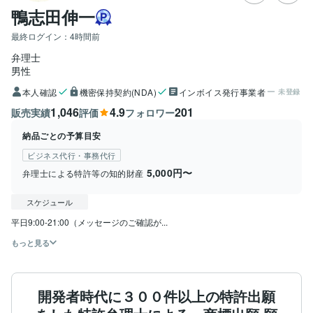
鴨志田伸一
最終ログイン：
4時間前
弁理士
男性
本人確認
機密保持契約(NDA)
インボイス発行事業者
未登録
1,046
4.9
201
販売実績
評価
フォロワー
納品ごとの予算目安
ビジネス代行・事務代行
5,000円〜
弁理士による特許等の知的財産
スケジュール
平日9:00-21:00（メッセージのご確認が...
もっと見る
開発者時代に３００件以上の特許出願