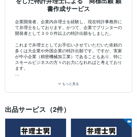
をした特許弁理士による 商標出願 願
書作成サービス
企業開発者、企業内弁理士を経験し、現在特許事務所に
て弁理士をしております。かつて、企業でプリンターの
開発者として３００件以上の特許出願をしました。

これまで弁理士としてお手伝いさせていただいた依頼の
多くは大企業や外国企業の特許出願です。ですが、実家
が中小企業（精密機械加工業）であることもあり、特に
スモールビジネスの方々のお力になれればと考えており
ます。

前述のとおり、私は元々は研究者・開発者でした。企業
もっと見る
時代に発明者として特許出願をし始めた頃、弁理士さん
に話をするのに緊張していた記憶があります（俺の発明
を笑われたらどうしようとか、これって特許になるのか
とか突っ込まれたらどうしようみたいな（笑）。出願し
出品サービス（2件）
たら特許になるわけじゃないのか（恥）。）。なので、
当時のことを忘れないように心がけて、法律や手続のこ
とがよくわからないお客様にも丁寧にご対応させていた
だきます。
