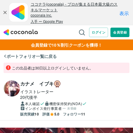
会員登録で10％割引クーポンを獲得！
ポートフォリオ一覧に戻る
この出品者は30日以上ログインしていません。
カナメ イブキ
イラストレーター
20代後半
本人確認
機密保持契約(NDA)
インボイス発行事業者
未登録
販売実績
10
評価
5.0
フォロワー
11