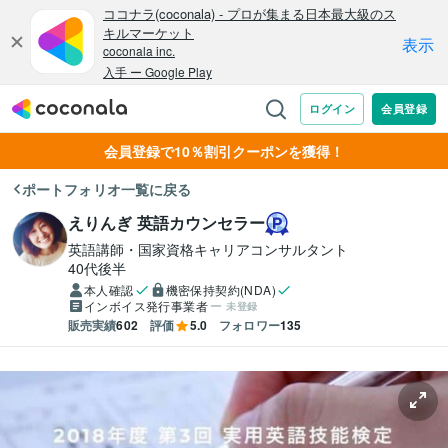
会員登録で10％割引クーポンを獲得！
ポートフォリオ一覧に戻る
えりんぎ 英語カウンセラー
英語講師・国家資格キャリアコンサルタント
40代後半
本人確認
機密保持契約(NDA)
インボイス発行事業者
未登録
販売実績
602
評価
5.0
フォロワー
135