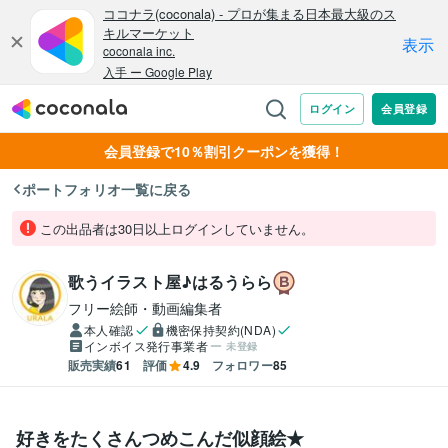
会員登録で10％割引クーポンを獲得！
ポートフォリオ一覧に戻る
この出品者は30日以上ログインしていません。
歌うイラスト屋♪はるうらら
フリー絵師・動画編集者
本人確認
機密保持契約(NDA)
インボイス発行事業者
未登録
販売実績
61
評価
4.9
フォロワー
85
好きをたくさんつめこんだ似顔絵★