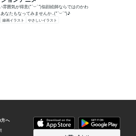
雰囲気が得意(*´︶`*)似顔絵師ならではのかわ
たもなってみませんか..(*´︶`*)♪
線画イラスト
やさしいイラスト