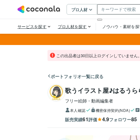
この出品者は30日以上ログインしていません
ポートフォリオ一覧に戻る
歌うイラスト屋♪はるうら
フリー絵師・動画編集者
本人確認
機密保持契約(NDA)
61
4.9
85
販売実績
評価
フォロワー