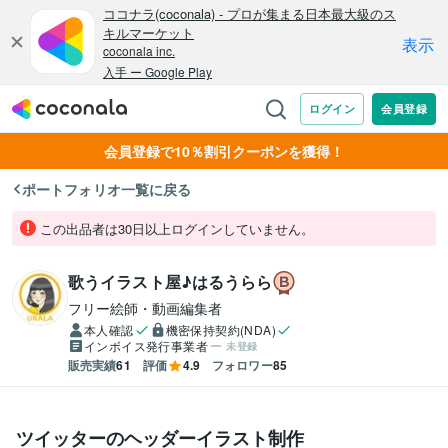
会員登録で10％割引クーポンを獲得！
ポートフォリオ一覧に戻る
この出品者は30日以上ログインしていません。
歌うイラスト屋♪はるうらら
フリー絵師・動画編集者
本人確認
機密保持契約(NDA)
インボイス発行事業者
未登録
販売実績
61
評価
4.9
フォロワー
85
ツイッターのヘッダーイラスト制作