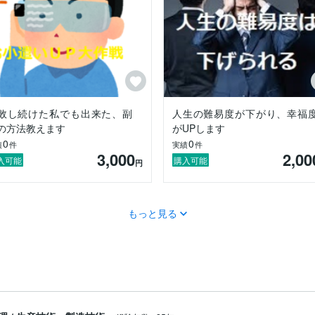
敗し続けた私でも出来た、副
人生の難易度が下がり、幸福
の方法教えます
がUPします
0
0
績
件
実績
件
3,000
2,00
入可能
購入可能
円
もっと見る