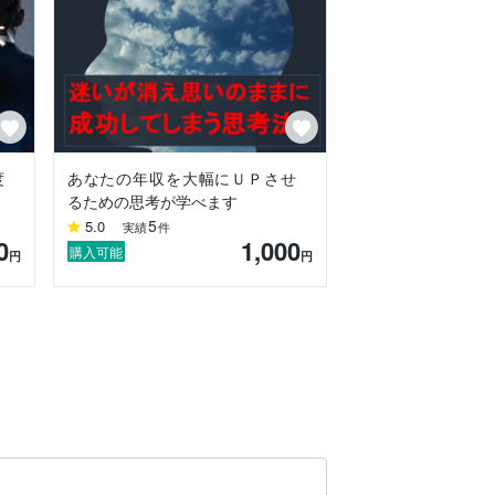
度
あなたの年収を大幅にＵＰさせ
るための思考が学べます
5
5.0
実績
件
0
1,000
購入可能
円
円