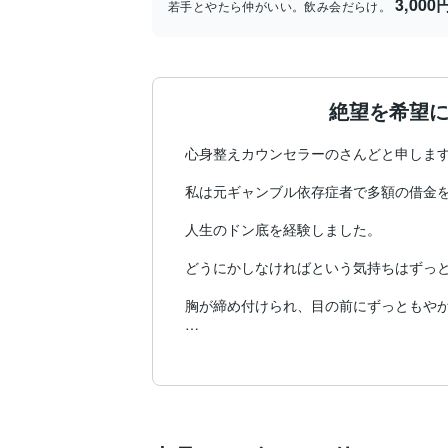
3,000
若手とやたら仲がいい。飲み会だらけ。
絶望を希望に
心身整えカウンセラーのさんどと申します
私は元ギャンブル依存症者で多額の借金を
人生のドン底を経験しました。

どうにかしなければという気持ちはずっと
胸が締め付けられ、目の前にずっともやが
そんな絶望感を希望に変えてくれたのがあ
私の人生は救われました。やっと、わくわ
ドン底の経験は決して無駄にはならない。
人生が辛い、やる気が起こらない、行動で