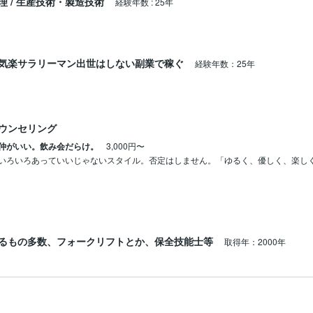
理
/
生産技術・製造技術
経験年数
:
25年
気楽サラリーマン出世はしない副業で稼ぐ
経験年数：25年
ウンセリング
仲がいい。飲み会だらけ。
3,000円〜
いろいろあっていいじゃないスタイル。否定はしません。「ゆるく、優しく、楽し
るもの多数、フォークリフトとか、保全技能士等
取得年：2000年