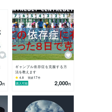
となりました。

ま
ギャンブル依存症を克服する方
法を教えます
17
4.8
実績
件
0
2,000
購入可能
円
円