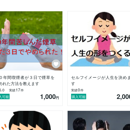
多くの方に希望の光を与え道をつくるのが、私の目標であり、生きがい
大きく輝きます。

れば、確信できるでしょう。

してあげる勇気になりたい。

０年間喫煙者が３日で煙草を
セルフイメージが人生を決め
めれた方法を教えます
す
17
0
5.0
実績
件
実績
件
1,000
2,00
入可能
購入可能
円