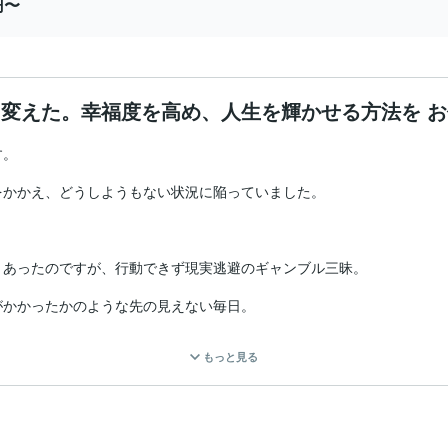
円〜
変えた。幸福度を高め、人生を輝かせる方法を 
。

かかえ、どうしようもない状況に陥っていました。

あったのですが、行動できず現実逃避のギャンブル三昧。

かかったかのような先の見えない毎日。

る気づきです。幸せになってもいい。自分を受け入れ赦してあげよう。
もっと見る
くする感情を手にする事ができました。

今となっては、ギフトだったとさえ感じています。

きない。
