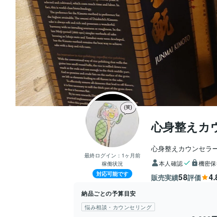
心身整えカ
心身整えカウンセラ
最終ログイン：
1ヶ月前
本人確認
機密保
稼働状況
対応可能です
58
4.
販売実績
評価
納品ごとの予算目安
悩み相談・カウンセリング