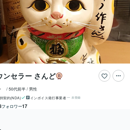
ウンセラー さんど
ー　
50代前半
男性
持契約(NDA)
インボイス発行事業者
未登録
8
17
フォロワー