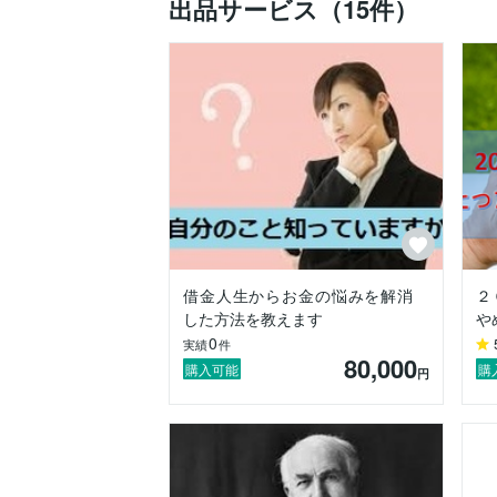
出品サービス（15件）
そんなかつての私と同じ悩みを持っている
考え方を変える。マインドセットで人生は
私の出品サービスをご覧になっていただけ
一歩踏み出せないあなたの背中をそっと押
借金人生からお金の悩みを解消
２
した方法を教えます
や
0
実績
件
80,000
購入可能
購
円