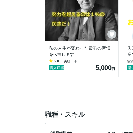
私の人生が変わった最強の習慣
失
を伝授します
業
1
5.0
実績
件
実
5,000
購入可能
購
円
職種・スキル