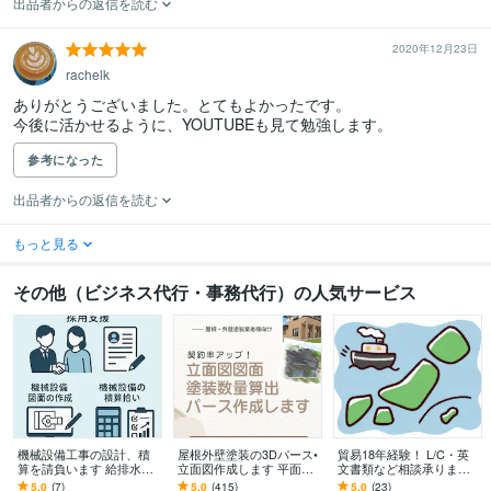
出品者からの返信を読む
2020年12月23日
rachelk
ありがとうございました。とてもよかったです。

今後に活かせるように、YOUTUBEも見て勉強します。
参考になった
出品者からの返信を読む
もっと見る
その他（ビジネス代行・事務代行）の人気サービス
機械設備工事の設計、積
屋根外壁塗装の3Dパース•
貿易18年経験！ L/C・英
算を請負います 給排水、
立面図作成します 平面図
文書類など相談承ります
空調設備の設計や積算業
から！パース作成、建築
～初めてでも安心、輸出
5.0
(7)
5.0
(415)
5.0
(23)