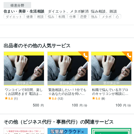
得意分野
住まい・美容・生活相談
ダイエット、メタボ解消
悩み相談、雑談
ダイエット
健康
相談
悩み
転職
仕事
恋愛
強み
メタボ
心
出品者のその他の人気サービス
受付休止中
受付休止中
受付休止中
ワンコインで3日間、楽し
緊急相談したい！1分でも
転職で悩んでいる方プロ
くお話聞きます 電話は苦
☆あなたのお話を伺いま
のキャリコンが相談にの
手だけど誰かと話したい
す とにかく誰かと話した
ります 会社を辞めたい、
5.0
(1)
5.0
(12)
5.0
(8)
トークルームで雑談や愚
い方、雑談でもお悩みで
転職したいけれどなかな
500
100
100
痴など
もお気軽にどうぞ
か決められない方
円
円
/分
円
/分
その他（ビジネス代行・事務代行）の関連サービス