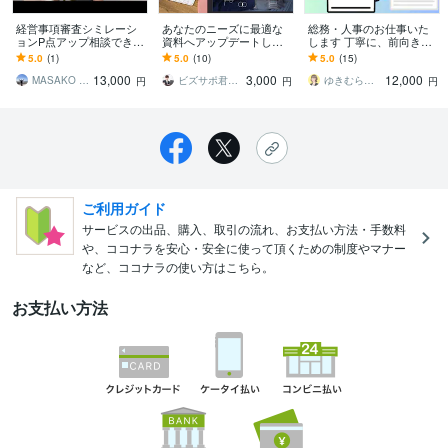
経営事項審査シミレーシ
あなたのニーズに最適な
総務・人事のお仕事いた
ョンP点アップ相談できま
資料へアップデートしま
します 丁寧に、前向き
す 決算書確定前の相談が
す 「魅せる」「伝える」
に、心を込めて取り組み
5.0
(1)
5.0
(10)
5.0
(15)
お勧めです。評点点別に
パワーポイントの資料を
ます
13,000
3,000
12,000
丁寧にご説明します
作成します！
MASAKO MATSUDA
ビズサポ君（ビジネスサポーター）
ゆきむら＠丁寧WEB制作
円
円
円
ご利用ガイド
サービスの出品、購入、取引の流れ、お支払い方法・手数料
や、ココナラを安心・安全に使って頂くための制度やマナー
など、ココナラの使い方はこちら。
お支払い方法