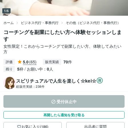
1/5
ホーム
ビジネス代行・事務代行
その他（ビジネス代行・事務代行）
コーチングを副業にしたい方へ体験セッションしま
す
女性限定！これからコーチングで副業したい方、体験してみたい
方
5.0
(65)
70
件
評価
販売実績
5
枠 / お願い中：
0
人
残り
スピリチュアルで人生を楽しく☆kei☆
総販売実績：
238件
受付休止中
再開したら通知を受け取る
お気に入り(186)
出品者に質問