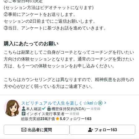
②ご希望日時の決定

(セッション方法はビデオチャットになります)

②事前にアンケートをお送りします。

セッションの2日前までにご返信お願いします。

③当日、アンケートに基づきお話を進めていきます。
購入にあたってのお願い
こちらは副業としてご自身がコーチとなってコーチングを行いたい
方向けの体験セッションとなります。通常のコーチングを受けたい
方は、もう一つの体験セッションをお申し込みください。

こちらはカウンセリングとは異なりますので、精神疾患をお持ちの
方や心がひどく弱っている方はご遠慮下さい。
スピリチュアルで人生を楽しく☆kei☆
本人確認
機密保持契約(NDA)
未登録
インボイス発行事業者
未登録
総販売実績
238
評価
5.0
フォロワー
163
出品者に質問
フォロー
163