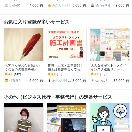
務を請負います
数量算出！6点セット
現場で培った知識で全般
4,000
5,000
3,000
サポート～
Etoile55
みかん11111
Marine学社
円
円
円
お気に入り登録が多いサービス
お客さんがお金を払いた
建設・土木・工事書類！
大人女性が＼トキメク／
くなる55の理由を教えま
施工計画書等なんでもし
インスタ運用サポートま
す 『自分がどうすれば人
ます 【総販売200件】・
す 【プラチナ認定】編集
4.8
(142)
4.9
(85)
5.0
(36)
の役にたてるのかわから
施工計画書・竣工書類・
可能なテンプレもプレゼ
5,000
3,000
35,000
ない』ときに
事務・雑務など！
ント★
佐藤道在
あかね建設 AKANEoffice
canvaLP ･ HP┊︎mimo39
円
円
円
その他（ビジネス代行・事務代行）の定番サービス