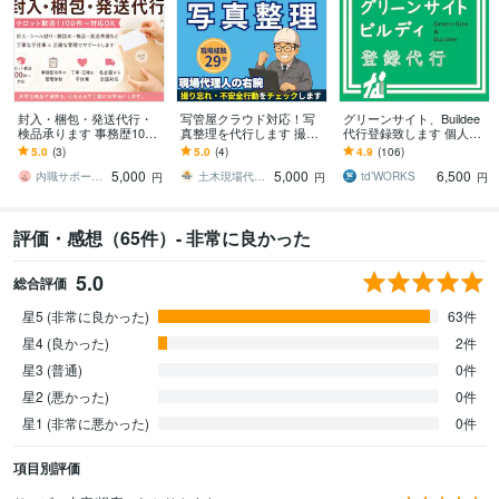
封入・梱包・発送代行・
写管屋クラウド対応！写
グリーンサイト、Buildee
検品承ります 事務歴10年
真整理を代行します 撮り
代行登録致します 個人事
の管理体制で安心【小ロ
忘れ・不安全行動・背景
業主様、職人様方の事務
5.0
(3)
5.0
(4)
4.9
(106)
ット歓迎！】
構図をプロの目でチェッ
をお手伝いさせてくださ
5,000
5,000
6,500
クします
い！
内職サポート名古屋
土木現場代理人の右腕
td’WORKS
円
円
円
評価・感想（65件）- 非常に良かった
5.0
総合評価
星5 (非常に良かった)
63件
星4 (良かった)
2件
星3 (普通)
0件
星2 (悪かった)
0件
星1 (非常に悪かった)
0件
項目別評価