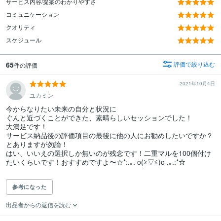
サービス内容/提案のわかりやすさ
コミュニケーション
クオリティ
スケジュール
65
評価で絞り込む
件の評価
2021年10月4日
ユカミン
今からなりたい未来の自分と状況に

ぐんと近づくことができた、素晴らしいセッションでした！

大満足です！

サービス納品後の評価項目の最後に他の人にお勧めしたいですか？
とありますが勿論！

はい、いいえの選択しか無いのが残念です！二重マルを100個付け
たいくらいです！おすすめですよ〜☆*:.｡. o(≧▽≦)o .｡.:*☆

参考になった
出品者からの返信を読む