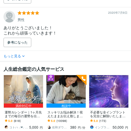
2020年7月9日
男性
ありがとうございました！

これから頑張っていきます！
参考になった
もっと見る
人生総合鑑定の人気サービス
満枠対応中
相談中
運勢カレンダー｜1ヶ月先
スッキリお悩み解決！視
不必要な全インプラント
までの毎日の運勢を出し
えたままお伝え致します
を完全に解除いたします
ます 30日×500字のおよそ
恋愛、結婚、人間関係、
インプラント全解除創始
5.0
(618)
5.0
(10098)
5.0
(173)
1万5千文字で細かく詳細
仕事、人生、ペットの気
者 × 魂の解放・カルマ浄
5,000
380
50,000
に記します
持ち等◎祈願付き
化・能力開花
コトハ ⸜❤︎⸝ 新サービス提供開始✨️
佐和ダウジング＆スピリットメンター
インプラント全解除創始者｜魂王DaI⭐︎
円
円
/分
円