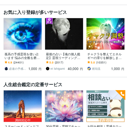
お気に入り登録が多いサービス
孤高の予感霊視を使い占
最後の占い【魂の個人鑑
チャクラを整えてエネル
います 悩みの全般を磨き
定】霊視リーディング承
ギーの滞りを解放します 7
上げ、研ぎ澄ました予感
ります 運命の地図を手
割超リピート！人生を変
4.9
(24401)
5.0
(2017)
5.0
(10351)
より霊視により導きます
に、輝く人生を創る｜魂
えたい人のエネルギー調
1,000
40,000
1,000
の全体像を紐解く鑑定
整
必達の予感霊視 渡邊 潤一
et Ishigami
琥珀流
円
円
円
人生総合鑑定の定番サービス
満枠対応中
予約受付中
スターシード・ピュリフ
30分霊視・霊聴でチャッ
お悩み相談｜霊感タロッ