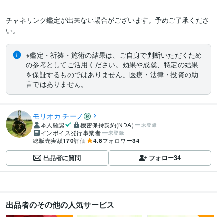
チャネリング鑑定が出来ない場合がございます。予めご了承くださ
い。
※鑑定・祈祷・施術の結果は、ご自身で判断いただくため
の参考としてご活用ください。効果や成就、特定の結果
を保証するものではありません。医療・法律・投資の助
言ではありません。
モリオカ チーノ
本人確認
機密保持契約(NDA)
未登録
インボイス発行事業者
未登録
総販売実績
170
評価
4.8
フォロワー
34
出品者に質問
フォロー
34
出品者のその他の人気サービス