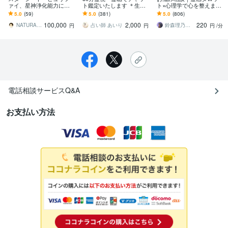
ァイ、星神浄化能力にな
ト鑑定いたします ＊生年
ト×心理学で心を整えます
ります スターシードの超
月日不要＊恋愛＊対人関
話すだけで心が軽くなる
5.0
(59)
5.0
(381)
5.0
(806)
光学ESPスキルの浄化能
係＊お仕事＊自分のこと
「心の休憩室」。あなた
100,000
2,000
220
力を鑑定、施術します
の味方になります
NATURALDESIGN 時実 嶺
占い師 あいり
鈴森理乃｜霊感タロット×心理学
円
円
円
/分
電話相談サービスQ&A
お支払い方法