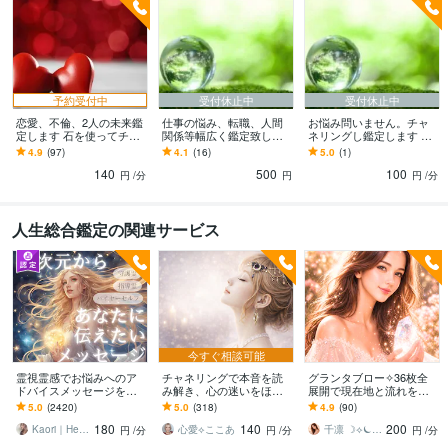
予約受付中
受付休止中
受付休止中
恋愛、不倫、2人の未来鑑
仕事の悩み、転職、人間
お悩み問いません。チャ
定します 石を使ってチャ
関係等幅広く鑑定致しま
ネリングし鑑定します 石
ネリングし電話鑑定致し
す 人生の道しるべとなる
を使ってチャネリングし
4.9
(97)
4.1
(16)
5.0
(1)
ます。
お手伝いをさせて頂きま
鑑定します
140
500
100
す
円
/分
円
円
/分
人生総合鑑定の関連サービス
今すぐ相談可能
霊視霊感でお悩みへのア
チャネリングで本音を読
グランタブロー✧36枚全
ドバイスメッセージを伝
み解き、心の迷いをほど
展開で現在地と流れを視
えます 人間関係・仕事・
きます 恋が苦しくなる原
ます 仕事・恋愛・人間関
5.0
(2420)
5.0
(318)
4.9
(90)
使命・家族・インナーチ
因を探り、どう進めばい
係｜距離・障害・流れを
180
140
200
ャイルド・自分軸
いかをお伝えします
立体的に読み解きます
Kaori｜Healing
心愛⟡ここあ
千凛 ☽⟡⏾ せんり
円
/分
円
/分
円
/分