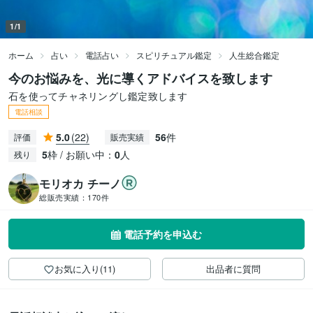
1/1
ホーム
占い
電話占い
スピリチュアル鑑定
人生総合鑑定
今のお悩みを、光に導くアドバイスを致します
石を使ってチャネリングし鑑定致します
電話相談
5.0
(22)
56
件
評価
販売実績
5
枠 / お願い中：
0
人
残り
モリオカ チーノ
総販売実績：
170件
電話予約を申込む
お気に入り(11)
出品者に質問