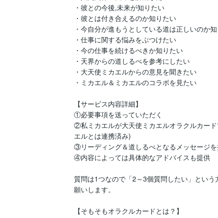
・彼との今後,未来が知りたい

・彼とは付き合えるのか知りたい

・今自分が進もうとしている道は正しいのか知り
・仕事に関する悩みをぶつけたい

・今の仕事を続けるべきか知りたい

・天界からの道しるべを参考にしたい

・大天使ミカエルからの意見を聞きたい

・ミカエル＆ミカエルのコラボを見たい

【サービス内容詳細】

①必要事項を送っていただく

②私ミカエルが大天使ミカエルオラクルカード
エルとは連携済み) 

③リーディング＆道しるべとなるメッセージを提
④内容によっては具体的なアドバイスも提供

質問は1つなので「2～3個質問したい」という
願いします。

【そもそもオラクルカードとは？】
