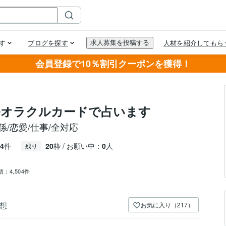
会員登録で10％割引クーポンを獲得！
ルオラクルカードで占います
/恋愛/仕事/全対応
4
件
20
枠 / お願い中：
0
人
残り
績：
4,504件
想
お気に入り（217）