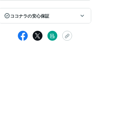
ココナラの安心保証
女性
の度はありがとうございました。オプションでお願いした障害解除の
ています。オラクルカードでは、希望の持てる結果だったのでほっと