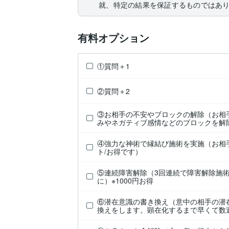
就、特定の結果を保証するものではあ
有料オプション
①質問＋1
②質問＋2
③お相手の不安やブロックの解除（お相
みやネガティブ感情などのブロックを解
④強力な神術で縁結び施術を実施（お相
ト/お得です）
⑤連続障害解除（3回連続で障害解除施
に）※1000円お得
⑥潜在意識の書き換え（意中の相手の潜
換えをします。顕在化するまで早くて数