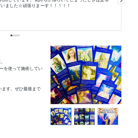
ございました☆頑張りまーす！！！！！
づ
出
。

ーを使って施術してい
います。ぜひ最後まで