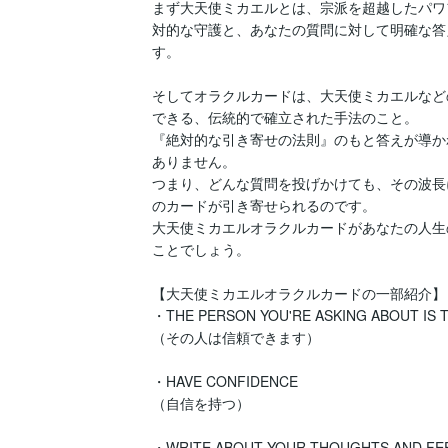
まず大天使ミカエルとは、宗派を超越したパワ
対的な守護と、あなたの質問に対して明確な答
す。

そしてオラクルカードは、大天使ミカエルなど
できる、伝統的で確立された手法のこと。

『絶対的な引き寄せの法則』のもと答えが導か
ありません。

つまり、どんな質問を投げかけても、その波長
のカードが引き寄せられるのです。

大天使ミカエルオラクルカードがあなたの人生の
ことでしょう。

【大天使ミカエルオラクルカードの一部紹介】

・THE PERSON YOU'RE ASKING ABOUT IS 
（その人は信頼できます）

・HAVE CONFIDENCE

（自信を持つ）

・WRITE ABOUT YOUR THOUGHTS AND FEE