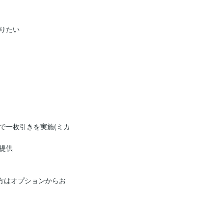
たい

で一枚引きを実施(ミカ
供

方はオプションからお