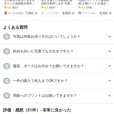
きとした似顔絵を制作し
顔絵を制作します 写真以
絵(人物/ペット)を描きま
ます ✦送料込み✦長寿祝
上の輝きで、心に響くア
す リアルな鉛筆画・パス
5.0
(527)
5.0
(357)
5.0
(700)
い、記念日、プレゼン
ートを
テル着色・写真組み合わ
7,000
8,500
6,000
ト、ご自宅用に♪
せ・原画郵送
ゆうき似顔絵
ふくろうCreate
スケッチ似顔絵あみち
円
円
円
よくある質問
写真は何枚お送りすればいいでしょうか？
斜めを向いた写真でも大丈夫ですか？
服装、ポーズはお任せでお願いできますか？
一件の購入で何人までOKですか？
用紙へのプリントはお願いできますか？
評価・感想（51件）- 非常に良かった