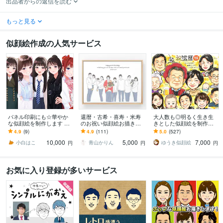
出品者からの返信を読む
もっと見る
似顔絵作成の人気サービス
パネル印刷にも☆華やか
還暦・古希・喜寿・米寿
大人数も◎明るく生き生
な似顔絵を制作します 多
のお祝い似顔絵お描きし
きとした似顔絵を制作し
様なサイズに対応可◎大
ます 別々のお写真からOK
ます ✦送料込み✦長寿祝
4.9
(9)
4.9
(111)
5.0
(527)
切な日の一枚に。
♪大切な人へ特別な記念品
い、記念日、プレゼン
10,000
5,000
7,000
を贈りませんか？
ト、ご自宅用に♪
小白はこ
青山かりん
ゆうき似顔絵
円
円
円
お気に入り登録が多いサービス