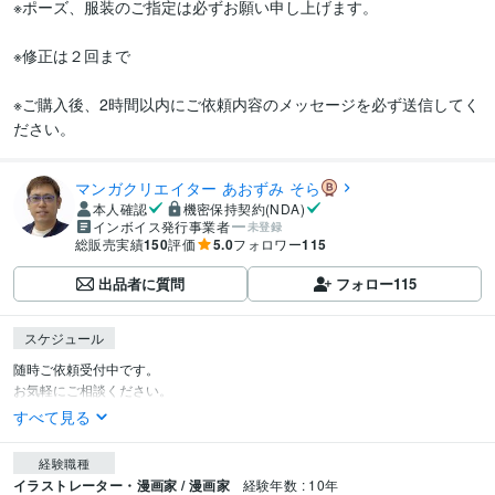
※ポーズ、服装のご指定は必ずお願い申し上げます。

※修正は２回まで

※ご購入後、2時間以内にご依頼内容のメッセージを必ず送信してく
ださい。
マンガクリエイター あおずみ そら
本人確認
機密保持契約(NDA)
インボイス発行事業者
未登録
総販売実績
150
評価
5.0
フォロワー
115
出品者に質問
フォロー
115
スケジュール
随時ご依頼受付中です。

お気軽にご相談ください。
すべて見る
経験職種
イラストレーター・漫画家 / 漫画家
経験年数 : 10年