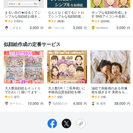
まるい目の★ゆるくてシ
なんとなく似てるレトロ
ポップな似顔絵作成しま
ンプルな似顔絵お描きし
でシンプルな似顔絵描き
す SNSアイコンや名刺、
ます ゆる～い感じにした
ます 懐かしくて新しい。
プレゼント用にポップな
5.0
(1031)
5.0
(909)
4.9
(2249)
い、似すぎない方が‥と
ほんのり昭和テイストの
似顔絵作成します
3,000
3,000
3,000
いう方にオススメ！
やさしい似顔絵
こずまも
バルバル
syuwaco
円
円
円
似顔絵作成の定番サービス
大人数似顔絵もそっくり
大人数OK！ご長寿祝いに
油絵で高級感のある肖像
でかわいく描いてます 還
本格高品質似顔絵を贈り
画を描きます 美術をもっ
暦や長寿祝いのプレゼン
ます ★還暦・古希・米寿
と身近に。絵画を飾った
5.0
(27)
4.7
(22)
5.0
(18)
ト・ギフトに☆プロ手描
記念プレゼントに！印刷
り、贈ったりしてみませ
10,000
4,000
38,000
き水彩画一点物
とデータで納品！
んか？
ポートレックス『にがおえやさん』
似顔絵たか
南 健吾
円
円
円