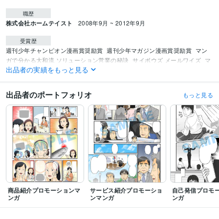
職歴
株式会社ホームテイスト
2008年9月 ~ 2012年9月
受賞歴
週刊少年チャンピオン漫画賞奨励賞
週刊少年マガジン漫画賞奨励賞
マン
ガで分かる大和流 ソリューション営業の秘訣
サイボウズ メールワイズ
マ
出品者の実績をもっと見る
ンガで分かる マンション経営
瀬戸内海を豊かな海に！
夢TRY科
マンガ 
追手門の歩み
出品者のポートフォリオ
もっと見る
得意分野
イラスト作成・漫画制作
プロモーションマンガ制作カラー1P単価
ビジネス
宣伝
集客
販促
Webマーケティング
情報発信
コンテンツマーケティ
マンガ電子書籍
SNS
イラスト作成・漫画制作
似顔絵制作
学歴
芦屋芸術情報専門学校
1998年3月 ~ 2000年2月
商品紹介プロモーションマ
サービス紹介プロモーショ
自己発信プロモ
ンガ
ンマンガ
ンガ