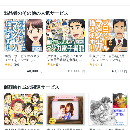
出品者のその他の人気サービス
商品・サービスのベネフ
クオリティの高いPDFマ
印象アップ！自己紹介用
ィットをマンガにして伝
ンガ電子書籍を制作しま
プロフィールマンガを描
えます マンガの持つ効果
す 資料や特典用のプロモ
きます 自身の印象を強く
5.0
(26)
5.0
(5)
5.0
(1)
であなたの商品・サービ
ーションマンガ電子書籍
伝えたい！マンガで自己
40,000
120,000
40,000
スをプロモーション！
(PDF)を制作！
紹介してみませんか？
円
円
円
似顔絵作成の関連サービス
大人数も◎明るく生き生
幸せな優しい雰囲気の似
写真からデッサン風似顔