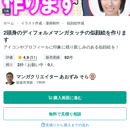
1/6
ホーム
イラスト作成・漫画制作
似顔絵作成
2頭身のディフォルメマンガタッチの似顔絵を作りま
す
アイコンやプロフィールに印象に残り親しみのある似顔絵を！
4.9
(51)
92
件
評価
販売実績
2
枠 / お願い中：
0
人
残り
マンガクリエイター あおずみ そら
総販売実績：
150件
購入画面に進む
無料で見積り相談
見積りから購入までの流れ