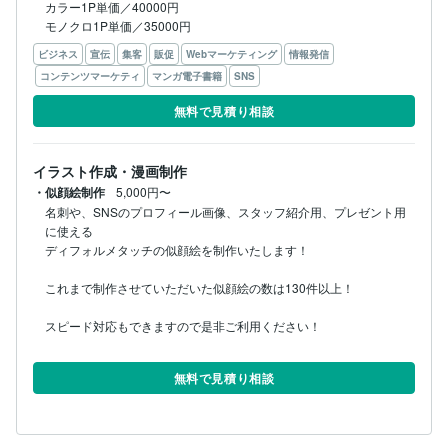
カラー1P単価／40000円

モノクロ1P単価／35000円
ビジネス
宣伝
集客
販促
Webマーケティング
情報発信
コンテンツマーケティ
マンガ電子書籍
SNS
無料で見積り相談
イラスト作成・漫画制作
・似顔絵制作
5,000円〜
名刺や、SNSのプロフィール画像、スタッフ紹介用、プレゼント用
に使える

ディフォルメタッチの似顔絵を制作いたします！

これまで制作させていただいた似顔絵の数は130件以上！

スピード対応もできますので是非ご利用ください！

無料で見積り相談