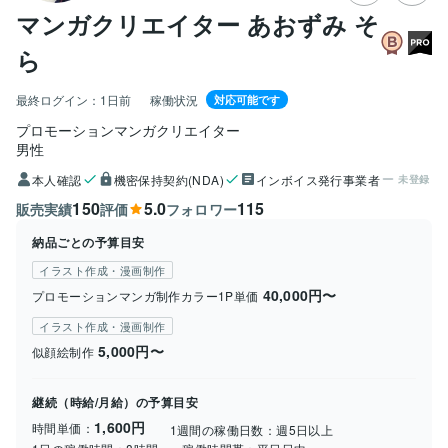
マンガクリエイター あおずみ そ
ら
最終ログイン：
1日前
稼働状況
対応可能です
プロモーションマンガクリエイター
男性
本人確認
機密保持契約(NDA)
インボイス発行事業者
未登録
150
5.0
115
販売実績
評価
フォロワー
納品ごとの予算目安
イラスト作成・漫画制作
40,000円〜
プロモーションマンガ制作カラー1P単価
イラスト作成・漫画制作
5,000円〜
似顔絵制作
継続（時給/月給）の予算目安
1,600円
時間単価：
1週間の稼働日数：
週5日以上