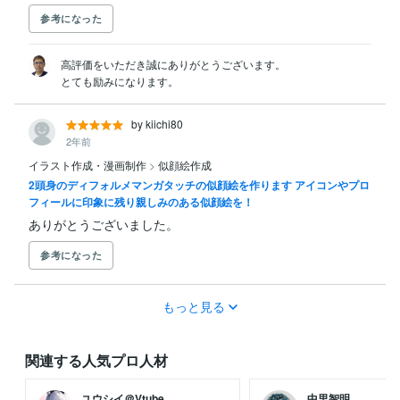
参考になった
高評価をいただき誠にありがとうございます。

とても励みになります。
by kiichi80
2年前
イラスト作成・漫画制作
>
似顔絵作成
2頭身のディフォルメマンガタッチの似顔絵を作ります アイコンやプロ
フィールに印象に残り親しみのある似顔絵を！
ありがとうございました。
参考になった
もっと見る
関連する人気プロ人材
ユウシイ＠Vtube...
中里智明