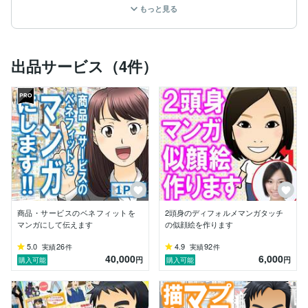
もっと見る
商品・サービスの魅力や詳細を伝える

広告マンガをはじめ、

会社・店舗紹介のブランディングマンガ、

マニュアルマンガ、

出品サービス（4件）
問題提起発信マンガ など、

あなたが伝えたい事がターゲットに

分かりやすく伝わるマンガ制作を承っております。

そちらが制作されたシナリオや原案を基に

オリジナルのマンガ化することはもちろん、

当方でしっかりとヒアリングを行い

シナリオから制作することも可能です。

マンガのタッチも

ターゲットによって複数のタッチを

商品・サービスのベネフィットを
2頭身のディフォルメマンガタッチ
使い分けることも可能です。

マンガにして伝えます
の似顔絵を作ります
これまでも、

5.0
26
4.9
92
実績
件
実績
件
40,000
6,000
多くの企業様から個人の方まで

円
円
購入可能
購入可能
様々なマンガを制作させていただきました。

マンガを制作をご依頼されるお客様、
