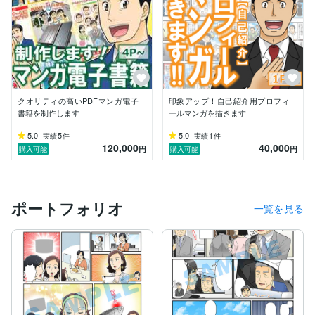
そしてそのマンガを読まれる読者様どちらもが

マンガを通して喜んでいただけることを

一番の理念としております^^。

マンガ制作についてご不明な点が

ございましたらお気軽にお問い合わせください。

どうぞよろしくお願いいたします。 
クオリティの高いPDFマンガ電子
印象アップ！自己紹介用プロフィ
書籍を制作します
ールマンガを描きます
5.0
5
5.0
1
実績
件
実績
件
120,000
40,000
円
円
購入可能
購入可能
ポートフォリオ
一覧を見る